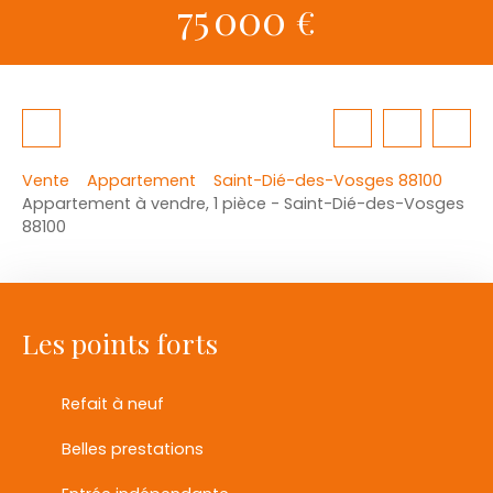
75 000
€
Vente
Appartement
Saint-Dié-des-Vosges 88100
Appartement à vendre, 1 pièce - Saint-Dié-des-Vosges
88100
Les points forts
Refait à neuf
Belles prestations