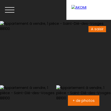
A saisir
Menu
Estimation
+ de photos