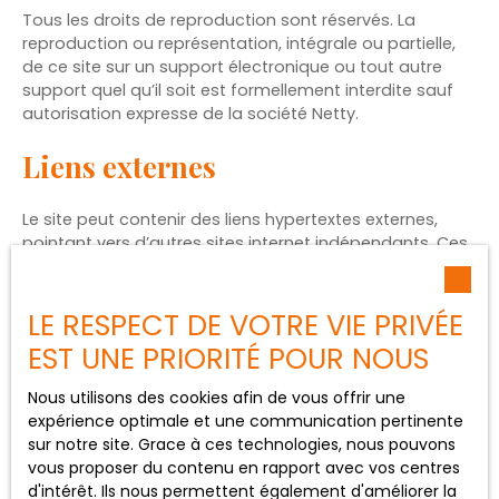
Tous les droits de reproduction sont réservés. La
reproduction ou représentation, intégrale ou partielle,
de ce site sur un support électronique ou tout autre
support quel qu’il soit est formellement interdite sauf
autorisation expresse de la société Netty.
Liens externes
Le site peut contenir des liens hypertextes externes,
pointant vers d’autres sites internet indépendants. Ces
liens ne constituent, en aucun cas, une approbation ou
un partenariat entre AKOMI et les sociétés éditrices des
sites externes. Dès lors, l’éditeur du présent site ne
LE RESPECT DE VOTRE VIE PRIVÉE
saurait être tenu responsable de leurs contenus, leurs
EST UNE PRIORITÉ POUR NOUS
produits, leurs publicités ou tous éléments ou services
présentés. En outre, l’éditeur du présent site ne garantit
Nous utilisons des cookies afin de vous offrir une
pas la qualité permanente et continue du contenu de
expérience optimale et une communication pertinente
ces sites.
sur notre site. Grace à ces technologies, nous pouvons
vous proposer du contenu en rapport avec vos centres
Force majeure
d'intérêt. Ils nous permettent également d'améliorer la