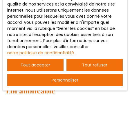
qualité de nos services et la convivialité de notre site
La responsabilité de l’éditeur du site ne pourra être
internet. Nous utiliserons uniquement les données
engagée en cas de force majeure ou de faits
personnelles pour lesquelles vous avez donné votre
indépendants de sa volonté.
accord. Vous pouvez les modifier à n'importe quel
moment via la rubrique ″Gérer les cookies″ en bas de
Modifications des mentions
notre site, à l'exception des cookies essentiels à son
fonctionnement. Pour plus d'informations sur vos
légales
données personnelles, veuillez consulter
notre politique de confidentialité
.
L’éditeur se réserve le droit de modifier, librement et à
tout moment, les mentions légales du site. L’utilisation
Tout accepter
Tout refuser
du site constitue l’acceptation des mentions légales en
vigueur.
Personnaliser
Loi applicable
Le site akomi.fr est régi par la loi française.