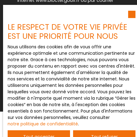
Internet www.bloctel.gouv.fr ou par courrier
adressé à :
Société Worldline, Service Bloctel, CS 61311, 41013
LE RESPECT DE VOTRE VIE PRIVÉE
BLOIS CEDEX.
EST UNE PRIORITÉ POUR NOUS
Pour en savoir plus sur le traitement de vos
données personnelles, veuillez consulter notre
Nous utilisons des cookies afin de vous offrir une
politique de confidentialité
.
expérience optimale et une communication pertinente sur
notre site. Grace à ces technologies, nous pouvons vous
proposer du contenu en rapport avec vos centres d'intérêt.
Ils nous permettent également d'améliorer la qualité de
Recevoir des annonces
nos services et la convivialité de notre site internet. Nous
utiliserons uniquement les données personnelles pour
lesquelles vous avez donné votre accord. Vous pouvez les
modifier à n'importe quel moment via la rubrique ″Gérer les
cookies″ en bas de notre site, à l'exception des cookies
essentiels à son fonctionnement. Pour plus d'informations
sur vos données personnelles, veuillez consulter
notre politique de confidentialité
.
JE RECHERCHE UN BIEN
Tout accepter
Tout refuser