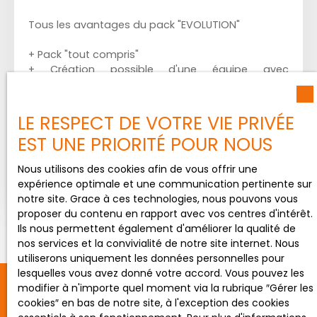
Tous les avantages du pack "EVOLUTION"
+ Pack "tout compris"
+ Création possible d'une équipe avec
rémunération MLM sur 3 niveaux
+ Commissions de 70% à 100% reversées
(cf
conditions sur akomi-recrutement.fr)
LE RESPECT DE VOTRE VIE PRIVÉE
EST UNE PRIORITÉ POUR NOUS
Nous utilisons des cookies afin de vous offrir une
En savoir +
expérience optimale et une communication pertinente sur
notre site. Grace à ces technologies, nous pouvons vous
proposer du contenu en rapport avec vos centres d'intérêt.
Ils nous permettent également d'améliorer la qualité de
nos services et la convivialité de notre site internet. Nous
utiliserons uniquement les données personnelles pour
lesquelles vous avez donné votre accord. Vous pouvez les
modifier à n'importe quel moment via la rubrique ″Gérer les
cookies″ en bas de notre site, à l'exception des cookies