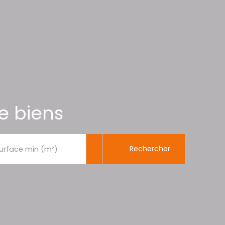
e biens
Rechercher
urface min (m²)