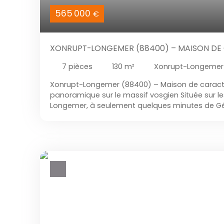
565 000
€
XONRUPT-LONGEMER (88400) – MAISON DE
PANORAMIQUE SUR LE MASSIF VOSGIEN
7
pièces
130
m²
Xonrupt-Longemer
Xonrupt-Longemer (88400) – Maison de caract
panoramique sur le massif vosgien Située sur l
Longemer, à seulement quelques minutes de Gé
de l’Alsace, cette maison de caractère bénéfic
naturel exceptionnel et d’une vue panoramique 
massif vosgien. Édifiée sur un terrain d’environ 
130 m² habitables et se compose de 7 pièces, 
un dortoir offrant une belle capacité d’accueil. L
chaleureuse et conviviale, comprend une grand
équipée avec îlot central, ouverte sur la salle à
agrémentés d’une cheminée. L’espace nuit est 
de bain, une salle d’eau ainsi que deux toilette
située au rez-de-chaussée et l’autre à l’étage,
appréciable au quotidien. L’espace nuit est com