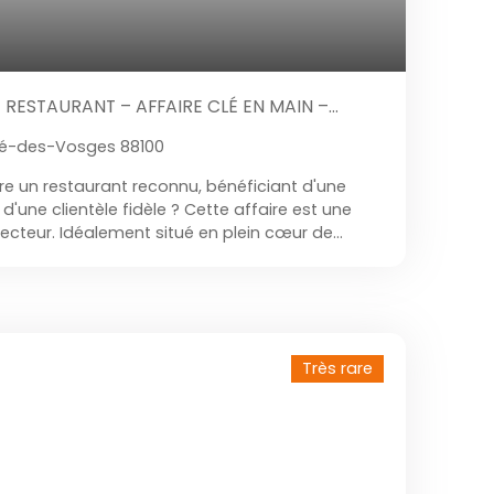
ESTAURANT – AFFAIRE CLÉ EN MAIN –
ié-des-Vosges 88100
e un restaurant reconnu, bénéficiant d'une
d'une clientèle fidèle ? Cette affaire est une
secteur. Idéalement situé en plein cœur de
 à proximité immédiate des commerces et à
 de la gare, cet établissement profite d'un
offrant une excellente visibilité. Exploité avec
euses années, ce restaurant est aujourd'hui
n locale. L'établissement développe environ 550
Très rare
les de restauration, permettant d'accueillir 120
errasse d'environ 60 places, très appréciée
La cuisine est entièrement équipée et l'ensemble
arfaitement entretenu. Le futur exploitant
diatement son activité sans investissement
té vers une cuisine traditionnelle et faite