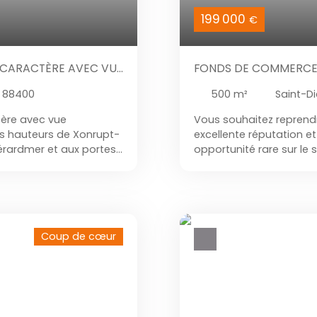
199 000
€
 CARACTÈRE AVEC VUE
FONDS DE COMMERCE R
CENTRE-VILLE
 88400
500
m²
Saint-D
ère avec vue
Vous souhaitez reprendr
es hauteurs de Xonrupt-
excellente réputation et 
rardmer et aux portes
opportunité rare sur le 
ie d’un environnement
Saint-Dié-des-Vosges,
imprenable sur le
quelques minutes à pied
6 700 m², elle développe
emplacement stratégique 
dont 5 chambres, avec
sérieux depuis de nombr
a pièce de vie,
une véritable institutio
Coup de cœur
e cuisine entièrement
m² et comprend trois sal
 manger et le salon,
couverts, ainsi qu'une t
complété par une salle
durant la belle saison. 
s indépendantes, l’une
de l'établissement est p
 apportant un confort
pourra poursuivre immé
plété par une salle de
majeur. Aujourd'hui orien