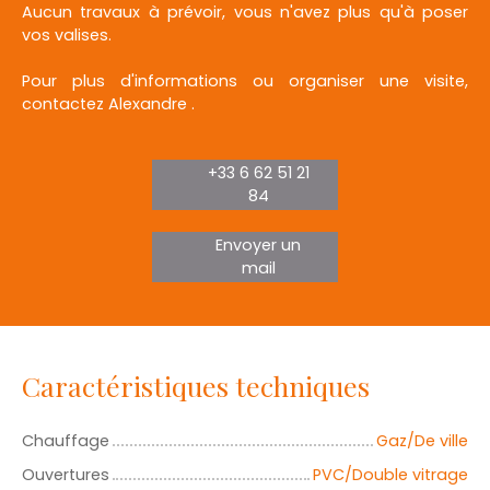
Aucun travaux à prévoir, vous n'avez plus qu'à poser
vos valises.
Pour plus d'informations ou organiser une visite,
contactez Alexandre .
+33 6 62 51 21
84
Envoyer un
mail
Caractéristiques techniques
Chauffage
Gaz/De ville
Ouvertures
PVC/Double vitrage