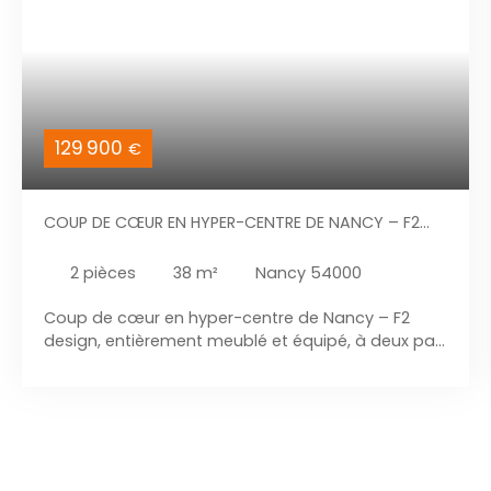
129 900
€
COUP DE CŒUR EN HYPER-CENTRE DE NANCY – F2
DESIGN, ENTIÈREMENT MEUBLÉ ET ÉQUIPÉ, À DEUX PAS
DE LA PLACE STANISLAS
2
pièces
38
m²
Nancy 54000
Coup de cœur en hyper-centre de Nancy – F2
design, entièrement meublé et équipé, à deux pas
de la Place Stanislas En exclusivité, Sylvain LABRIET,
spécialiste du secteur depuis + 17 ans, vous
présente; ce magnifique F2 situé en plein cœur de
Nancy, à quelques mètres seulement de la Place
Stanislas. Niché au 1er étage avec ascenseur, cet
appartement moderne et entièrement rénové