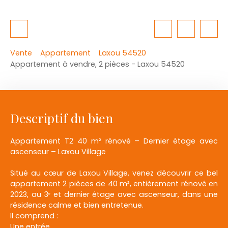
Vente
Appartement
Laxou 54520
Appartement à vendre, 2 pièces - Laxou 54520
Descriptif du bien
Appartement T2 40 m² rénové – Dernier étage avec
ascenseur – Laxou Village
Situé au cœur de Laxou Village, venez découvrir ce bel
appartement 2 pièces de 40 m², entièrement rénové en
2023, au 3ᵉ et dernier étage avec ascenseur, dans une
résidence calme et bien entretenue.
Il comprend :
Une entrée