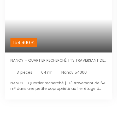
154 900
€
NANCY – QUARTIER RECHERCHÉ | T3 TRAVERSANT DE
64 M² 1ER ÉTAGE DANS UNE PETITE COPROPRIÉTÉ
3
pièces
64
m²
Nancy 54000
NANCY – Quartier recherché | T3 traversant de 64
m² dans une petite copropriété au 1 er étage à
faibles charges DPE C A 2 pas de la Gare de Nancy
et Fac de Lettre Nancy Université Lorraine Sylvain
LABRIET, spécialiste du secteur, vous propose en
exclusivité ce beau T3. Coup de coeur assuré !
Dans l’un des secteurs les plus prisés de Nancy, au