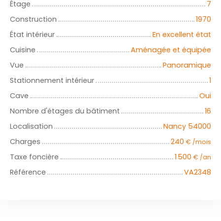
Étage
7
Construction
1970
État intérieur
En excellent état
Cuisine
Aménagée et équipée
Vue
Panoramique
Stationnement intérieur
1
Cave
Oui
Nombre d'étages du bâtiment
16
Localisation
Nancy 54000
Charges
240
€ /mois
Taxe foncière
1 500
€ /an
Référence
VA2348