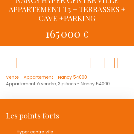
APPARTEMENT T3 + TERRASSES +
CAVE +PARKING
165 000
€
Vente
Appartement
Nancy 54000
Appartement à vendre, 3 pièces - Nancy 54000
Les points forts
Hyper centre ville