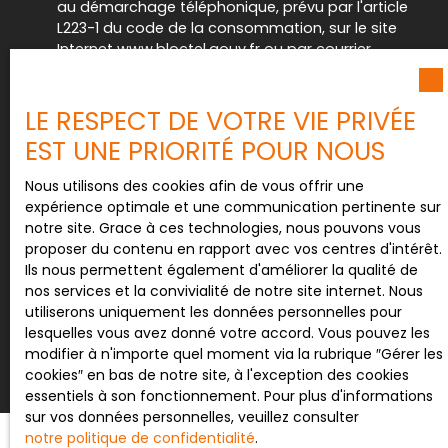
au démarchage téléphonique, prévu par l'article
L223-1 du code de la consommation, sur le site
Internet www.bloctel.gouv.fr ou par courrier
adressé à :
Société Worldline, Service Bloctel, CS 61311, 41013
LE RESPECT DE VOTRE VIE PRIVÉE
BLOIS CEDEX.
EST UNE PRIORITÉ POUR NOUS
Pour en savoir plus sur le traitement de vos
Nous utilisons des cookies afin de vous offrir une
données personnelles, veuillez consulter notre
expérience optimale et une communication pertinente sur
politique de confidentialité
.
notre site. Grace à ces technologies, nous pouvons vous
proposer du contenu en rapport avec vos centres d'intérêt.
Ils nous permettent également d'améliorer la qualité de
nos services et la convivialité de notre site internet. Nous
Recevoir des annonces
utiliserons uniquement les données personnelles pour
lesquelles vous avez donné votre accord. Vous pouvez les
modifier à n'importe quel moment via la rubrique ″Gérer les
cookies″ en bas de notre site, à l'exception des cookies
essentiels à son fonctionnement. Pour plus d'informations
sur vos données personnelles, veuillez consulter
notre politique de confidentialité
.