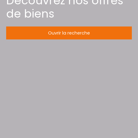
Découvrez nos offres
de biens
Ouvrir la recherche
Type d'offre
Vente
Type de bien
Commerce d'alimentation
Activités
Localisation
Gérardmer (88400)
Budget max (€)