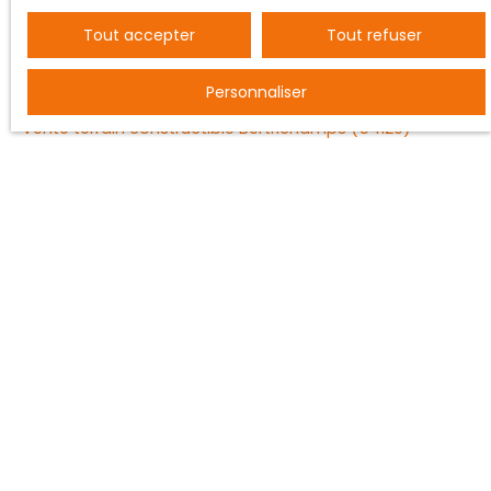
Tout accepter
Tout refuser
JE RECHERCHE UN BIEN
Personnaliser
Vente entrepôt Nancy (54000)
Vente terrain constructible Bertrichamps (54120)
Vente ferme Saint-Dié-des-Vosges (88100)
Vente maison individuelle Baccarat (54120)
Vente appartement Nancy (54000)
Vente maison Vézelise (54330)
JE SUIS PROPRIÉTAIRE
Estimez votre bien
Vendre avec nous
Espace vendeur