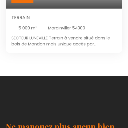
TERRAIN
5 000
m²
Marainviller 54300
SECTEUR LUNEVILLE Terrain à vendre situé dans le
bois de Mondon mais unique accès par
Marainviller. Ce terrain de 5000m² est composé
principalement de chêne.
Ne manquez plus aucun bien