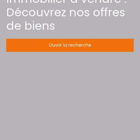
Découvrez nos offres
de biens
Ouvrir la recherche
Type d'offre
Vente
Type de bien
Forêt
Localisation
Marainviller (54300)
Budget max (€)
Surface min (m²)