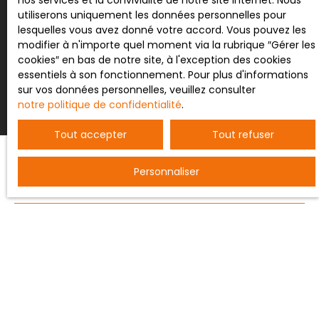
nos services et la convivialité de notre site internet. Nous
utiliserons uniquement les données personnelles pour
lesquelles vous avez donné votre accord. Vous pouvez les
modifier à n'importe quel moment via la rubrique ″Gérer les
Recevoir des annonces
cookies″ en bas de notre site, à l'exception des cookies
essentiels à son fonctionnement. Pour plus d'informations
sur vos données personnelles, veuillez consulter
notre politique de confidentialité
.
Tout accepter
Tout refuser
Personnaliser
JE RECHERCHE UN BIEN
Vente entrepôt Nancy (54000)
Vente terrain constructible Bertrichamps (54120)
Vente ferme Saint-Dié-des-Vosges (88100)
Vente maison individuelle Baccarat (54120)
Vente appartement Nancy (54000)