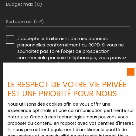
Budget max (€)
Surface min (m²)
J'accepte le traitement de mes données
personnelles conformément au RGPD. Si vous ne
souhaitez pas faire l'objet de prospection
commerciale par voie téléphonique, vous pouvez
vous inscrire gratuitement sur la liste d'opposition
au démarchage téléphonique, prévu par l'article
L223-1 du code de la consommation, sur le site
LE RESPECT DE VOTRE VIE PRIVÉE
Internet www.bloctel.gouv.fr ou par courrier
adressé à :
EST UNE PRIORITÉ POUR NOUS
Société Worldline, Service Bloctel, CS 61311, 41013
Nous utilisons des cookies afin de vous offrir une
BLOIS CEDEX.
expérience optimale et une communication pertinente sur
notre site. Grace à ces technologies, nous pouvons vous
Pour en savoir plus sur le traitement de vos
proposer du contenu en rapport avec vos centres d'intérêt.
données personnelles, veuillez consulter notre
Ils nous permettent également d'améliorer la qualité de
politique de confidentialité
.