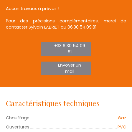
Aucun travaux à prévoir !
Pour des précisions complémentaires, merci de
contacter Sylvain LABRIET au 06.30.54.09.81
+33 6 30 54 09
81
Envoyer un
mail
Caractéristiques techniques
Chauffage
Gaz
Ouvertures
PVC