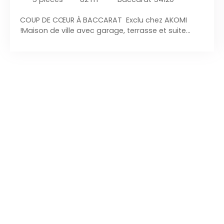
COUP DE CŒUR À BACCARAT Exclu chez AKOMI
!Maison de ville avec garage, terrasse et suite
parentale Vous recherchez une maison pleine de
charme, prête à vivre et située au calme tout en
étant en centre-ville ? Ne cherchez plus ! Nichée
en arrière-cour, cette superbe maison de ville de
80 m² habitables vous séduira dès les premiers
instants par son authenticité, sa luminosité et son
ambiance chaleureuse. Dès l'entrée, les
magnifiques pierres apparentes d'origine donnent
immédiatement le ton et apportent un cachet
unique. Elle comprend : Rez-de-chaussée Entrée
avec pierres apparentes Cave complète. 1er
étage Belle cuisine entièrement équipée Salon
séjour lumineux et cosy Salle de bain. WC
indépendant. 2ᵉ étage Deux chambres. Une
superbe suite parentale avec salle d'eau privative.
Les atouts qui font la différence : Garage.
Terrasse pour profiter des beaux jours. Allée
privative. Maison située au calme, en retrait de la