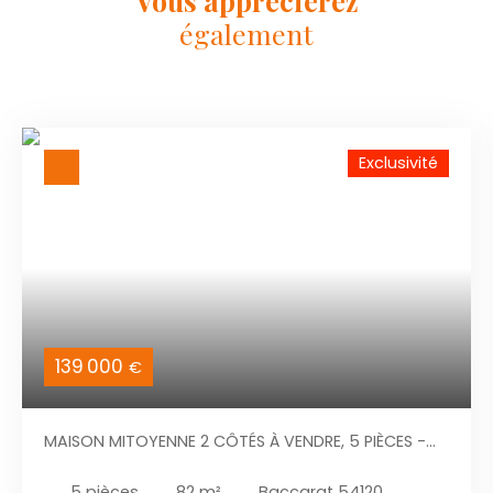
Vous apprécierez
également
Exclusivité
139 000
€
MAISON MITOYENNE 2 CÔTÉS À VENDRE, 5 PIÈCES -
BACCARAT 54120
5
pièces
82
m²
Baccarat 54120