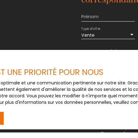
Prénom
Type d'offre
Vente
Budget max (€)
J'accepte le trait
EST UNE PRIORITÉ POUR NOUS
au RGPD. Si vous ne 
commerciale par voi
ce optimale et une communication pertinente sur notre site. Gr
gratuitement sur la
ettent également d'améliorer la qualité de nos services et la con
prévu par l'article 
tre accord. Vous pouvez les modifier à n'importe quel moment via
Internet www.bloctel
r plus d'informations sur vos données personnelles, veuillez co
Société Worldline, Se
Pour en savoir plus 
veuillez consulter n