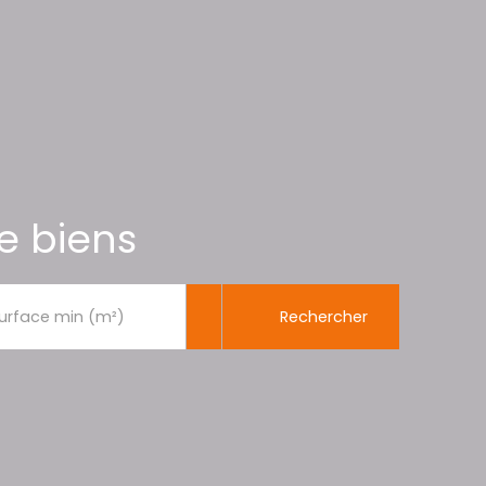
e biens
Rechercher
urface min (m²)