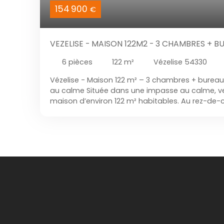
154 900
€
VEZELISE - MAISON 122M2 - 3 CHAMBRES + 
6
pièces
122
m²
Vézelise 54330
Vézelise - Maison 122 m² – 3 chambres + burea
au calme Située dans une impasse au calme, ve
maison d’environ 122 m² habitables. Au rez-de
trouverez une cuisine aménagée ouverte sur le 
espace de vie d’environ 40 m², ainsi qu’un WC in
maison propose trois chambres, un bureau (idéal
un espace complémentaire), une salle de bain
indépendant. Un garage complète ce bien. Carac
Chauffage gaz + poêle à granulésChauffe-eau 
PVC double vitrageDPE DMaison idéale pour un pro
dans un environnement calme. À découvrir rap
Sandra Lacour dès maintenant au 06 77 40 49 
informations et organiser une visite.