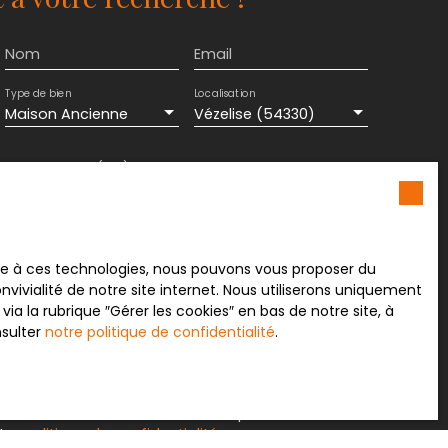
Nom
Email
Type de bien
Localisation
Maison Ancienne
Vézelise (54330)
Surface min (m²)
Pièces min
ement de mes données personnelles conformément
souhaitez pas faire l'objet de prospection
e téléphonique, vous pouvez vous inscrire
ace à ces technologies, nous pouvons vous proposer du
 liste d'opposition au démarchage téléphonique,
vivialité de notre site internet. Nous utiliserons uniquement
L223-1 du code de la consommation, sur le site
 la rubrique ″Gérer les cookies″ en bas de notre site, à
.gouv.fr ou par courrier adressé à :
nsulter
notre politique de confidentialité
.
rvice Bloctel, CS 61311, 41013 BLOIS CEDEX.
sur le traitement de vos données personnelles,
otre
politique de confidentialité
.