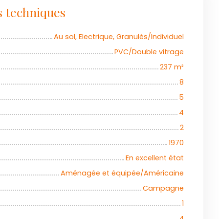
s techniques
Au sol, Electrique, Granulés/Individuel
PVC/Double vitrage
237
m²
8
5
4
2
1970
En excellent état
Aménagée et équipée/Américaine
Campagne
1
4