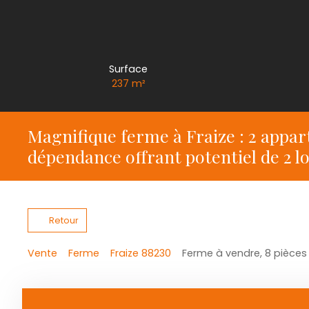
Surface
237
m²
Magnifique ferme à Fraize : 2 appa
dépendance offrant potentiel de 2 
Retour
Vente
Ferme
Fraize 88230
Ferme à vendre, 8 pièces 