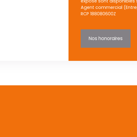
exposé sont disponibles s
Agent commercial (Entrepr
RCP 188080600Z
Nos honoraires