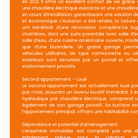
en 2021. Il offre un excellent confort de vie grâce
une chaudière électrique existante et une chaudièr
en cours d’installation, garantissant une solution
et économique. L’isolation a été refaite, la toitur
ont bénéficié d’une rénovation complète.Ce lo
chambres, dont une suite parentale avec salle d’
salle d’eau, d’une cuisine américaine ouverte, moder
que d’une buanderie. Un grand garage perme
véhicules utilitaires, de type camionnette ou vé
extérieurs sont sécurisés par un portail et offr
stationnement privatifs.
Second appartement – Loué
Le second appartement est actuellement loué p
par mois, assurant un revenu locatif immédiat. Il 
hydraulique par chaudière électrique, comprend 
également de son garage privatif. Sa surface e
l’appartement principal, offrant une habitabilité co
Dépendance et potentiel d’aménagement
L’ensemble immobilier est complété par une
initialement prévue pour la création d