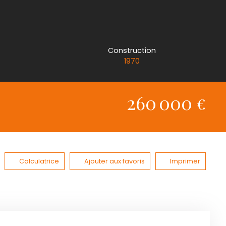
Construction
1970
260 000
€
Calculatrice
Ajouter aux favoris
Imprimer