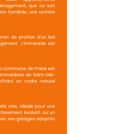
aménagement, que ce soit
on familiale, une activité
rmet de profiter d’un bel
agement. L’immeuble est
 la commune de Fraize est
 immédiate de Saint-Dié-
offrant un cadre naturel
té rare, idéale pour une
stissement évolutif, ou un
umes, ses garages adaptés