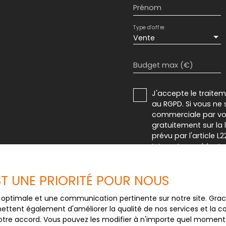
Prénom
Type d'offre
Vente
Budget max (€)
J'accepte le trait
au RGPD. Si vous ne 
commerciale par voi
gratuitement sur la
prévu par l'article 
Internet www.bloctel
Société Worldline, Se
EST UNE PRIORITÉ POUR NOUS
Pour en savoir plus 
ce optimale et une communication pertinente sur notre site. Gr
veuillez consulter n
ettent également d'améliorer la qualité de nos services et la con
tre accord. Vous pouvez les modifier à n'importe quel moment via