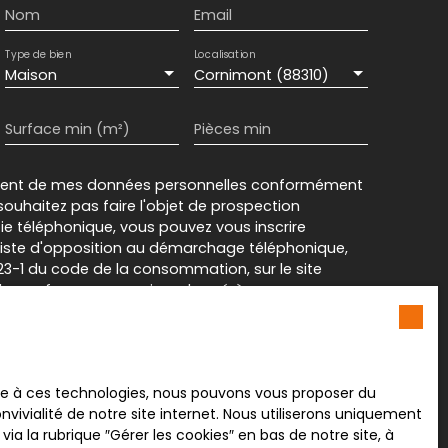
Nom
Email
Type de bien
Localisation
Maison
Cornimont (88310)
Surface min (m²)
Pièces min
ement de mes données personnelles conformément
souhaitez pas faire l'objet de prospection
e téléphonique, vous pouvez vous inscrire
 liste d'opposition au démarchage téléphonique,
L223-1 du code de la consommation, sur le site
.gouv.fr ou par courrier adressé à :
rvice Bloctel, CS 61311, 41013 BLOIS CEDEX.
sur le traitement de vos données personnelles,
ace à ces technologies, nous pouvons vous proposer du
otre
politique de confidentialité
.
vivialité de notre site internet. Nous utiliserons uniquement
 la rubrique ″Gérer les cookies″ en bas de notre site, à