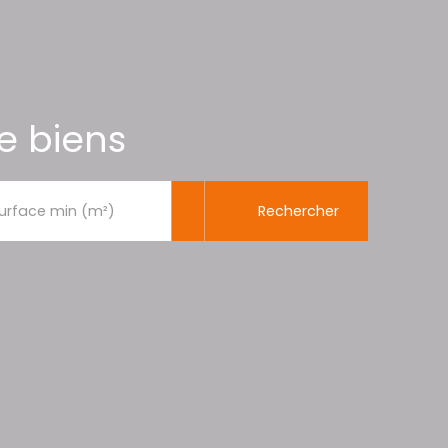
e biens
Rechercher
urface min (m²)