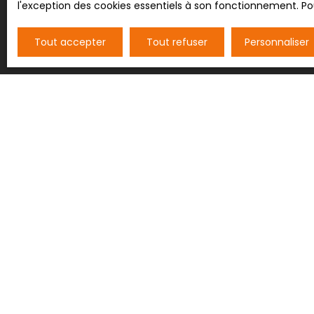
l'exception des cookies essentiels à son fonctionnement. Pou
Tout accepter
Tout refuser
Personnaliser
JE RECHERCHE UN BIEN
Vente entrepôt Nancy (54000)
Vente terrain constructible Bertrichamps
(54120)
Vente ferme Saint-Dié-des-Vosges (88100)
Vente maison individuelle Baccarat (54120)
Vente appartement Nancy (54000)
Vente maison Vézelise (54330)