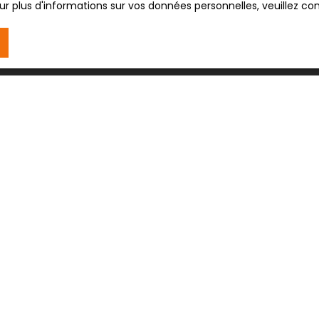
r plus d'informations sur vos données personnelles, veuillez co
JE SUIS PROPRIÉTAIRE
Estimez votre bien
Vendre avec nous
Espace vendeur
Nous contacter