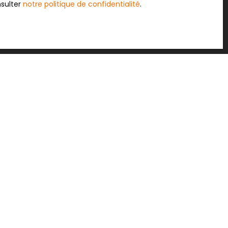
nsulter
notre politique de confidentialité
.
Recevoir des annonces
INFORMATIONS
Recrutement
Nos honoraires
Mentions légales
Politique de confidentialité
Plan du site
Recommandez nous !