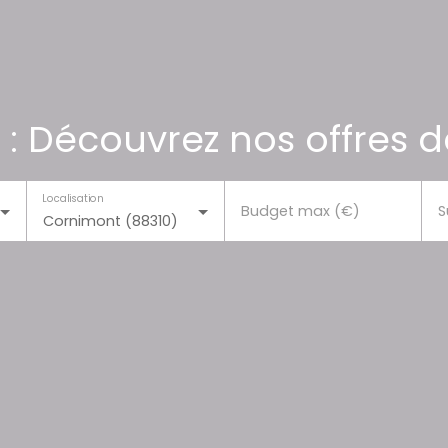
 : Découvrez nos offres d
Localisation
Budget max (€)
S
Cornimont (88310)