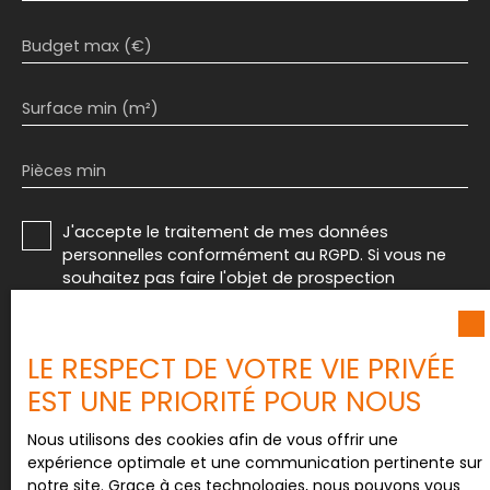
Budget max (€)
Surface min (m²)
Pièces min
J'accepte le traitement de mes données
personnelles conformément au RGPD. Si vous ne
souhaitez pas faire l'objet de prospection
commerciale par voie téléphonique, vous pouvez
vous inscrire gratuitement sur la liste d'opposition
au démarchage téléphonique, prévu par l'article
LE RESPECT DE VOTRE VIE PRIVÉE
L223-1 du code de la consommation, sur le site
EST UNE PRIORITÉ POUR NOUS
Internet www.bloctel.gouv.fr ou par courrier
adressé à :
Nous utilisons des cookies afin de vous offrir une
Société Worldline, Service Bloctel, CS 61311, 41013
expérience optimale et une communication pertinente sur
BLOIS CEDEX.
notre site. Grace à ces technologies, nous pouvons vous