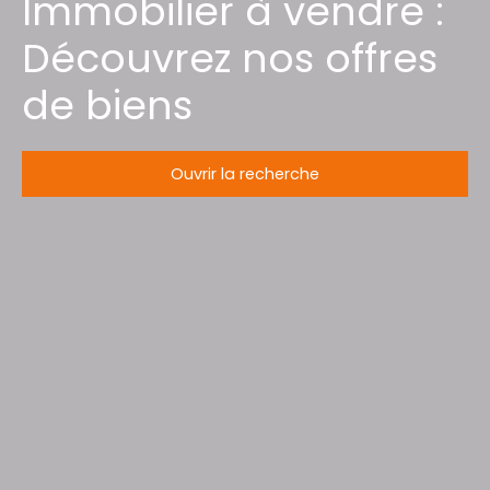
Immobilier à vendre :
Découvrez nos offres
de biens
Ouvrir la recherche
Type d'offre
Vente
Type de bien
Maison
Localisation
Laxou (54520)
Budget max (€)