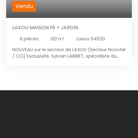
Vendu
LAXOU MAISON F6 + JARDIN
6
pièces
120
m²
Laxou 54520
NOUVEAU sur le secteur de LAXOU (Secteur Novotel
/ CCi) Exclusivité. Sylvain LABRIET, spécialiste du
secteur vous présente à la vente ; Découvrez
cette maison familiale de 120 m² habitable en
excellent état, située dans un quartier résidentiel
paisible et recherché. Parfaitement agencée pour
accueillir un jeune couple ou une famille, elle offre
un cadre de vie agréable et pratique, sans aucun
travaux à prévoir. Au rez-de-chaussée, une entrée,
suivie d'une agréable pièce de vie spacieuse qui
donne directement accès sur une véranda, une
terrasse et un jardin exposé plein ouest, sans vis-
à-vis. À l’étage, vous trouverez quatre chambres
confortables, ainsi qu’une salle d’eau. Le