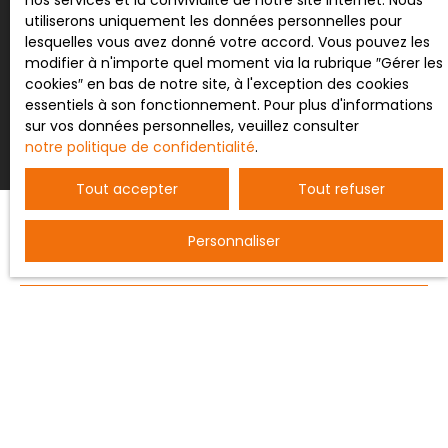
nos services et la convivialité de notre site internet. Nous
utiliserons uniquement les données personnelles pour
lesquelles vous avez donné votre accord. Vous pouvez les
modifier à n'importe quel moment via la rubrique ″Gérer les
Recevoir des annonces
cookies″ en bas de notre site, à l'exception des cookies
essentiels à son fonctionnement. Pour plus d'informations
sur vos données personnelles, veuillez consulter
notre politique de confidentialité
.
Tout accepter
Tout refuser
Personnaliser
JE RECHERCHE UN BIEN
Vente entrepôt Nancy (54000)
Vente terrain constructible Bertrichamps (54120)
Vente ferme Saint-Dié-des-Vosges (88100)
Vente maison individuelle Baccarat (54120)
Vente appartement Nancy (54000)