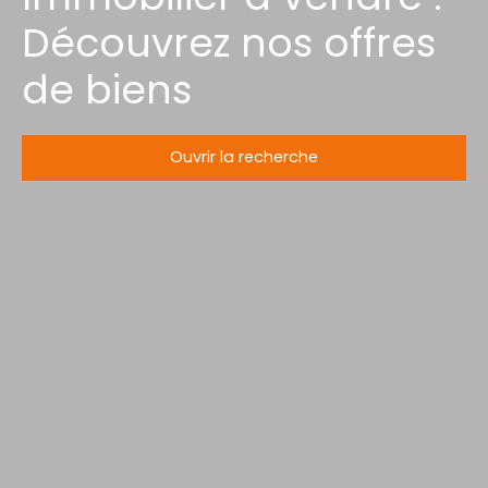
Découvrez nos offres
de biens
Ouvrir la recherche
Type d'offre
Vente
Type de bien
Terrain
Localisation
Gérardmer (88400)
Budget max (€)
Surface min (m²)