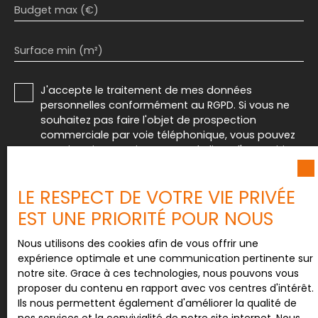
Budget max (€)
Surface min (m²)
J'accepte le traitement de mes données
personnelles conformément au RGPD. Si vous ne
souhaitez pas faire l'objet de prospection
commerciale par voie téléphonique, vous pouvez
vous inscrire gratuitement sur la liste d'opposition
au démarchage téléphonique, prévu par l'article
L223-1 du code de la consommation, sur le site
LE RESPECT DE VOTRE VIE PRIVÉE
Internet www.bloctel.gouv.fr ou par courrier
adressé à :
EST UNE PRIORITÉ POUR NOUS
Société Worldline, Service Bloctel, CS 61311, 41013
Nous utilisons des cookies afin de vous offrir une
BLOIS CEDEX.
expérience optimale et une communication pertinente sur
notre site. Grace à ces technologies, nous pouvons vous
Pour en savoir plus sur le traitement de vos
proposer du contenu en rapport avec vos centres d'intérêt.
données personnelles, veuillez consulter notre
Ils nous permettent également d'améliorer la qualité de
politique de confidentialité
.