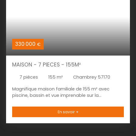
330 000
€
MAISON - 7 PIECES - 155M²
7
pièces
155
m²
Chambrey 57170
Magnifique maison familiale de 155 m² avec
piscine, bassin et vue imprenable sur la
campagne – Chambrey (57170) Dans un
environnement calme et verdoyant, au cœur du
En savoir +
village de Chambrey, découvrez cette superbe
maison individuelle construite en 2003, offrant 155
m² habitables sur un magnifique terrain paysager
de 2 269 m². Cette propriété séduira les amateurs