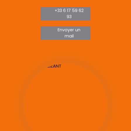
+33 6 17 59 62
93
Envoyer un
mail