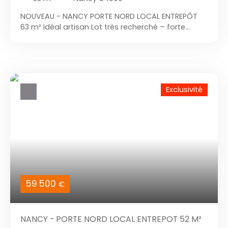
NOUVEAU - NANCY PORTE NORD LOCAL ENTREPÔT
63 m² Idéal artisan Lot très recherché – forte
demande sur le marché Situé dans une zone
d’activité facilement accessible, le site offre un
cadre idéal pour développer votre activité.
L’environnement professionnel et la proximité
immédiate de Nancy facilitent l’installation et le
Exclusivité
développement de votre entreprise. Avantages :
• accès indépendant • porte sectionnelle (H
3 m) • surface polyvalente • bâtiment
rénové Pour des informations complémentaires
ou RDV de visite contactez Sylvain LABRIET Vous
souhaitez également vendre votre bien ? Sylvain
LABRIET vous propose une estimation offerte de
votre bien ! Discrétion assurée, RDV en 24h. Nous
avons une clientèle sérieuse, prête à acheter votre
59 500
€
bien
NANCY - PORTE NORD LOCAL ENTREPOT 52 M²