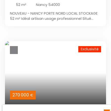
52
m²
Nancy 54000
NOUVEAU - NANCY PORTE NORD LOCAL STOCKAGE
52 m² Idéal artisan usage professionnel Situé
dans une zone d’activité facilement accessible, le
site offre un cadre idéal pour développer votre
activité. L’environnement professionnel et la
proximité immédiate de Nancy facilitent
l’installation et le développement de votre
Exclusivité
entreprise. Pour des informations
complémentaires ou RDV de visite contactez
Sylvain LABRIET Vous souhaitez également vendre
votre bien ? Sylvain LABRIET vous propose une
estimation offerte de votre bien ! Discrétion
assurée, RDV en 24h. Nous avons une clientèle
sérieuse, prête à acheter votre bien
270 000
€