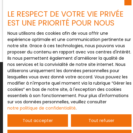
NANCY - PORTE NORD BOX INVESTISSEUR
RECHERCHANT RENDEMENT IMMÉDIAT.
LE RESPECT DE VOTRE VIE PRIVÉE
232
m²
Nancy 54000
EST UNE PRIORITÉ POUR NOUS
NOUVEAU NANCY PORTE NORD Idéal investisseur
recherchant rendement immédiat. Pour des
Nous utilisons des cookies afin de vous offrir une
activités artisanales que tertiaires. 24 box de
expérience optimale et une communication pertinente sur
stockage – Rentabilité sécurisée dans un secteur
notre site. Grace à ces technologies, nous pouvons vous
en tension - forte demande en stockage
proposer du contenu en rapport avec vos centres d'intérêt.
Investissement rentable ou activité de stockage
Ils nous permettent également d'améliorer la qualité de
clé en main Générez + 11,5 % de rendement avec
nos services et la convivialité de notre site internet. Nous
ces 24 box de stockage Implanté dans un
utiliserons uniquement les données personnelles pour
environnement économique actif, le site s’inscrit
lesquelles vous avez donné votre accord. Vous pouvez les
dans une dynamique de développement local
modifier à n'importe quel moment via la rubrique ″Gérer les
avec une forte demande en surfaces de
cookies″ en bas de notre site, à l'exception des cookies
stockage. Ensemble de 24 box loués. Revenus : •
essentiels à son fonctionnement. Pour plus d'informations
2 400 € HT / mois • 28 800 € HT / an
sur vos données personnelles, veuillez consulter
Avantages : • demande locative forte •
notre politique de confidentialité
.
gestion simple • produit sécurisé Idéal
Ne manquez plus aucun bien
investisseur recherchant rendement immédiat
Tout accepter
Tout refuser
correspondant à votre
Pour des informations complémentaires ou RDV
de visite contactez Sylvain LABRIET Vous souhaitez