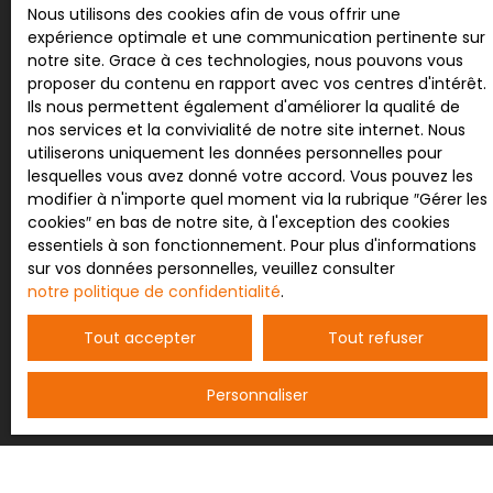
Nous utilisons des cookies afin de vous offrir une
expérience optimale et une communication pertinente sur
J'accepte le traitement de mes données
notre site. Grace à ces technologies, nous pouvons vous
personnelles conformément au RGPD. Si vous ne
proposer du contenu en rapport avec vos centres d'intérêt.
souhaitez pas faire l'objet de prospection
Ils nous permettent également d'améliorer la qualité de
commerciale par voie téléphonique, vous pouvez
nos services et la convivialité de notre site internet. Nous
vous inscrire gratuitement sur la liste d'opposition
utiliserons uniquement les données personnelles pour
au démarchage téléphonique, prévu par l'article
lesquelles vous avez donné votre accord. Vous pouvez les
L223-1 du code de la consommation, sur le site
modifier à n'importe quel moment via la rubrique ″Gérer les
Internet www.bloctel.gouv.fr ou par courrier
cookies″ en bas de notre site, à l'exception des cookies
adressé à :
essentiels à son fonctionnement. Pour plus d'informations
sur vos données personnelles, veuillez consulter
Société Worldline, Service Bloctel, CS 61311, 41013
notre politique de confidentialité
.
BLOIS CEDEX.
Tout accepter
Tout refuser
Pour en savoir plus sur le traitement de vos
données personnelles, veuillez consulter notre
Personnaliser
politique de confidentialité
.
Recevoir des annonces