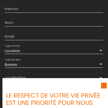
Prénom
Nom
Email
Type d'offre
Location
Type de bien
Bureau
Localisation
Loyer max (€/mois)
LE RESPECT DE VOTRE VIE PRIVÉE
EST UNE PRIORITÉ POUR NOUS
Surface min (m²)