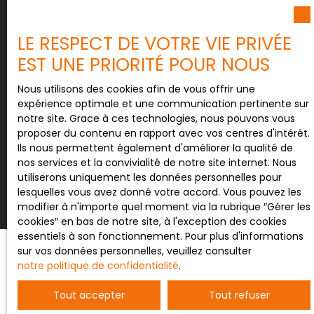
Société Worldline, Service Bloctel, CS 61311, 41013
BLOIS CEDEX.
LE RESPECT DE VOTRE VIE PRIVÉE
EST UNE PRIORITÉ POUR NOUS
Pour en savoir plus sur le traitement de vos
données personnelles, veuillez consulter notre
Nous utilisons des cookies afin de vous offrir une
politique de confidentialité
.
expérience optimale et une communication pertinente sur
notre site. Grace à ces technologies, nous pouvons vous
proposer du contenu en rapport avec vos centres d'intérêt.
Ils nous permettent également d'améliorer la qualité de
Recevoir des annonces
nos services et la convivialité de notre site internet. Nous
utiliserons uniquement les données personnelles pour
lesquelles vous avez donné votre accord. Vous pouvez les
modifier à n'importe quel moment via la rubrique ″Gérer les
cookies″ en bas de notre site, à l'exception des cookies
essentiels à son fonctionnement. Pour plus d'informations
sur vos données personnelles, veuillez consulter
notre politique de confidentialité
.
JE RECHERCHE UN BIEN
Tout accepter
Tout refuser