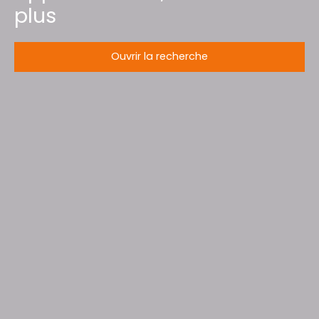
plus
Ouvrir la recherche
Type d'offre
Location
Type de bien
Immobilier Pro
Localisation
Baccarat (54120)
Loyer max (€/mois)
Surface min (m²)
Rechercher