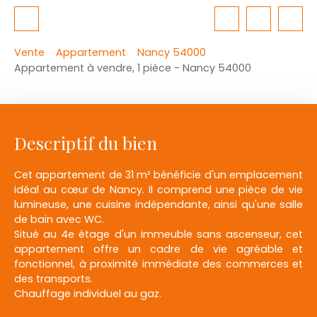
Vente
Appartement
Nancy 54000
Appartement à vendre, 1 pièce - Nancy 54000
Descriptif du bien
Cet appartement de 31 m² bénéficie d'un emplacement
idéal au cœur de Nancy. Il comprend une pièce de vie
lumineuse, une cuisine indépendante, ainsi qu'une salle
de bain avec WC.
Situé au 4e étage d'un immeuble sans ascenseur, cet
appartement offre un cadre de vie agréable et
fonctionnel, à proximité immédiate des commerces et
des transports.
Chauffage individuel au gaz.