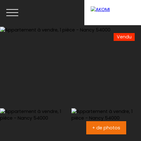
Vendu
Menu
Estimation
+ de photos