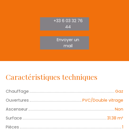
+33 6 03 32 76
44
Envoyer un
mail
Caractéristiques techniques
Chauffage
Gaz
Ouvertures
PVC/Double vitrage
Ascenseur
Non
Surface
31.38
m²
Pièces
1