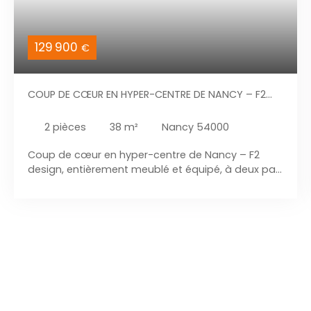
129 900
€
COUP DE CŒUR EN HYPER-CENTRE DE NANCY – F2
DESIGN, ENTIÈREMENT MEUBLÉ ET ÉQUIPÉ, À DEUX PAS
DE LA PLACE STANISLAS
2
pièces
38
m²
Nancy 54000
Coup de cœur en hyper-centre de Nancy – F2
design, entièrement meublé et équipé, à deux pas
de la Place Stanislas En exclusivité, Sylvain LABRIET,
spécialiste du secteur depuis + 17 ans, vous
présente; ce magnifique F2 situé en plein cœur de
Nancy, à quelques mètres seulement de la Place
Stanislas. Niché au 1er étage avec ascenseur, cet
appartement moderne et entièrement rénové
séduira les amateurs de biens de style. Dès
l’entrée, vous découvrirez un hall qui dessert une
pièce de vie lumineuse, avec une cuisine ouverte