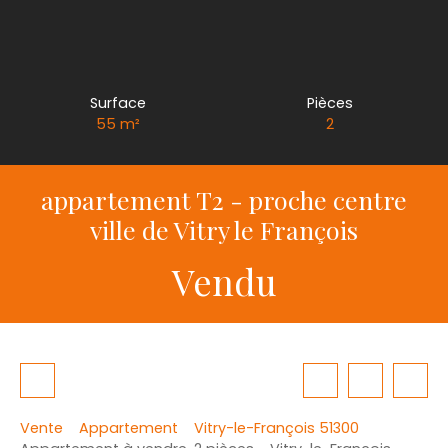
Surface
Pièces
55
m²
2
appartement T2 - proche centre
ville de Vitry le François
Vendu
Vente
Appartement
Vitry-le-François 51300