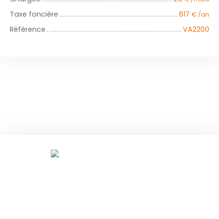
Taxe foncière
617
€ /an
Référence
VA2200