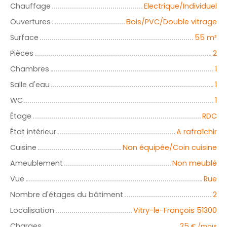
Chauffage
Electrique/Individuel
Ouvertures
Bois/PVC/Double vitrage
Surface
55
m²
Pièces
2
Chambres
1
Salle d'eau
1
WC
1
Étage
RDC
État intérieur
A rafraîchir
Cuisine
Non équipée/Coin cuisine
Ameublement
Non meublé
Vue
Rue
Nombre d'étages du bâtiment
2
Localisation
Vitry-le-François 51300
Charges
25
€ /mois