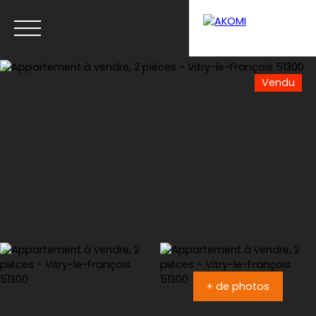
Vendu
Menu
Estimation
+ de photos