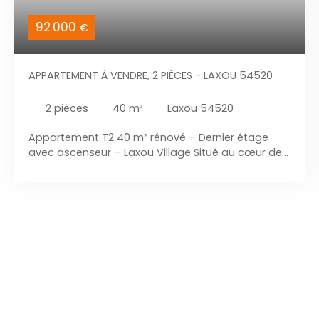
92 000
€
APPARTEMENT À VENDRE, 2 PIÈCES - LAXOU 54520
2
pièces
40
m²
Laxou 54520
Appartement T2 40 m² rénové – Dernier étage
avec ascenseur – Laxou Village Situé au cœur de
Laxou Village, venez découvrir ce bel appartement
2 pièces de 40 m², entièrement rénové en 2023, au
3ᵉ et dernier étage avec ascenseur, dans une
résidence calme et bien entretenue. Il comprend :
Une entrée Une cuisine moderne entièrement
équipée Un salon/séjour lumineux Une chambre
avec dressing Une salle d'eau avec douche Un WC
indépendant Les atouts : Appartement
entièrement rénové en 2023 Dernier étage
Ascenseur Double vitrage PVC Volets roulants
Chauffage individuel au gaz de ville Cave privative