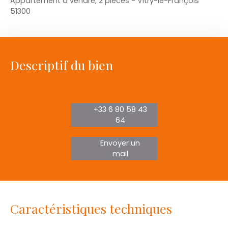
Appartement à vendre, 2 pièces - Vitry-le-François
51300
Descriptif du bien
+33 6 80 58 43
64
Envoyer un
mail
Caractéristiques techniques