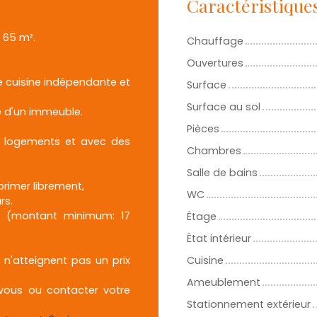
Caractéristique
 65 m².
Chauffage
Ouvertures
e cuisine indépendante et
Surface
Surface au sol
e d'un immeuble.
Pièces
09 logements et avec des
Chambres
Salle de bains
primer librement,
WC
rs.
re (montant minimum: 17
Étage
État intérieur
 n'atteignent pas un prix
Cuisine
Ameublement
 vous ou contacter votre
Stationnement extérieur