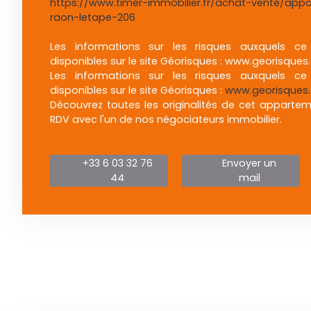
https://www.timer-immobilier.fr/achat-vente/app
raon-letape-206
Les informations sur les risques auxquels c
disponibles sur le site Géorisques : www.georisques.
Les informations sur les risques auxquels c
disponibles sur le site Géorisques :
www.georisques.
Découvrez toutes les originalités de cet apparte
RDV avec l'un de nos négociateurs immobilier.
+33 6 03 32 76
Envoyer un
44
mail