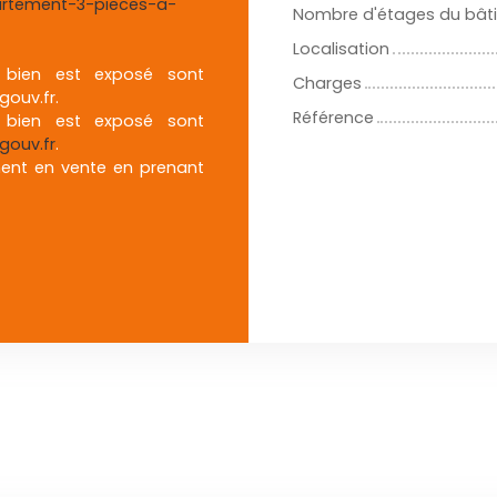
artement-3-pieces-a-
Nombre d'étages du bât
Localisation
e bien est exposé sont
Charges
gouv.fr.
Référence
e bien est exposé sont
gouv.fr
.
ment en vente en prenant