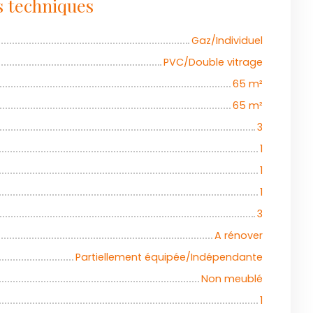
s techniques
Gaz/Individuel
PVC/Double vitrage
65
m²
65
m²
3
1
1
1
3
A rénover
Partiellement équipée/Indépendante
Non meublé
1