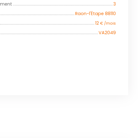
iment
3
Raon-l'Étape 88110
12
€ /mois
VA2049