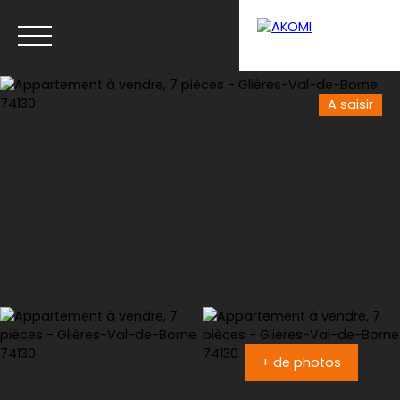
A saisir
Menu
Estimation
+ de photos