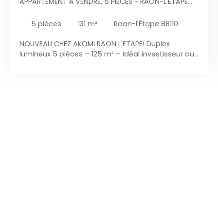
APPARTEMENT À VENDRE, 5 PIÈCES - RAON-L'ÉTAPE
88110
5
pièces
131
m²
Raon-l'Étape 88110
NOUVEAU CHEZ AKOMI RAON L'ETAPE! Duplex
lumineux 5 pièces – 125 m² – Idéal investisseur ou
futur projet de vie À deux pas de la gare et des
commerces, découvrez ce superbe duplex situé
au 2ᵉ étage d'une petite copropriété, offrant de
beaux volumes et un fort potentiel. Dès l'entrée,
vous profitez d'un grand couloir desservant : un
salon séjour lumineux avec coin cuisine et garde-
manger,une grande chambre avec dressing,une
chambre d'enfant,un WC indépendant,une
spacieuse salle de bains avec douche et
baignoire d'angle. À l'étage : une mezzanine,un
bureau,une pièce mansardée pleine de
charme,ainsi qu'un grenier. 2 remises de
rangement sur le palier complètent ce bien.
Chauffage gaz de ville Actuellement loué 550 €
charges comprises Idéal pour un investissement
avec rentabilité immédiate ! Un bien complet,