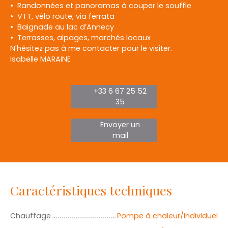
Randonnées et panoramas à couper le souffle
VTT, vélo route, via ferrata
Baignade au lac d’Annecy
Terrasses, alpages, marchés locaux
N'hésitez pas à me contacter pour le visiter.
Isabelle MARAINE
+33 6 67 25 52
35
Envoyer un
mail
Caractéristiques techniques
Chauffage
Pompe à chaleur/Individuel