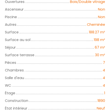
Ouvertures
Bois/Double vitrage
Ascenseur
Non
Piscine
Non
Autres
Cheminée
Surface
188.27
m²
Surface au sol
198
m²
Séjour
67
m²
Surface terrasse
30
m²
Pièces
7
Chambres
4
Salle d'eau
4
WC
4
Étage
1
Construction
1890
État intérieur
Neuf