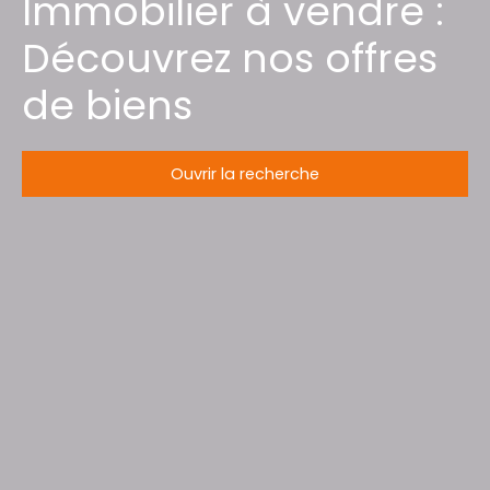
Immobilier à vendre :
Découvrez nos offres
de biens
Ouvrir la recherche
Type d'offre
Vente
Type de bien
Appartement
Localisation
Jolivet (54300)
Budget max (€)