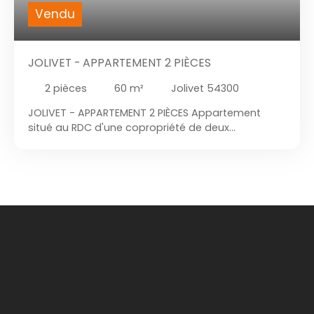
Vendu
JOLIVET - APPARTEMENT 2 PIÈCES
2
pièces
60
m²
Jolivet 54300
JOLIVET - APPARTEMENT 2 PIÈCES Appartement
situé au RDC d'une copropriété de deux
appartements. Bien situé à 2km de Luneville dans
une rue calme. L'appartement est composé d'un
séjour, cuisine, d'une chambre et d'une salle de
bain. Il dispose également d'un garage d'environ
25 m² et d'une petite cour. École à deux pas,
collèges et lycée à proximité.