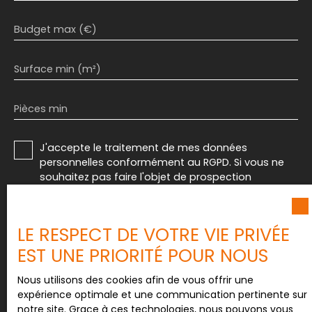
Budget max (€)
Surface min (m²)
Pièces min
J'accepte le traitement de mes données
personnelles conformément au RGPD. Si vous ne
souhaitez pas faire l'objet de prospection
commerciale par voie téléphonique, vous pouvez
vous inscrire gratuitement sur la liste d'opposition
au démarchage téléphonique, prévu par l'article
LE RESPECT DE VOTRE VIE PRIVÉE
L223-1 du code de la consommation, sur le site
EST UNE PRIORITÉ POUR NOUS
Internet www.bloctel.gouv.fr ou par courrier
adressé à :
Nous utilisons des cookies afin de vous offrir une
Société Worldline, Service Bloctel, CS 61311, 41013
expérience optimale et une communication pertinente sur
BLOIS CEDEX.
notre site. Grace à ces technologies, nous pouvons vous