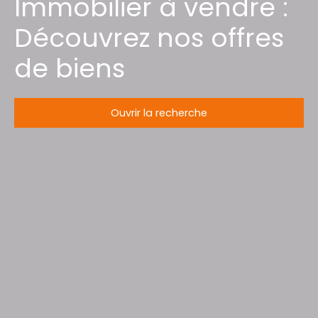
Immobilier à vendre :
Découvrez nos offres
de biens
Ouvrir la recherche
Type d'offre
Vente
Type de bien
Appartement
Localisation
La Bresse (88250)
Budget max (€)