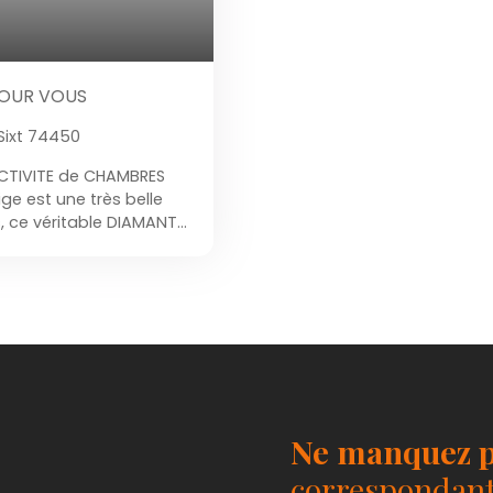
 POUR VOUS
Sixt 74450
ACTIVITE de CHAMBRES
ge est une très belle
s, ce véritable DIAMANT
alme et à 2 mn du centre
VUE PANORAMIQUE à
 situé à Saint Jean de
t 7mn de La Clusaz et 30
LITE de construction de
OTENTIEL de par sa
 en loi Carrez, incluant
ements, vous offrant un
u et 1 salle de bain
Ne manquez p
difié sur un TERRAIN
 ENERGETIQUE a été
correspondant 