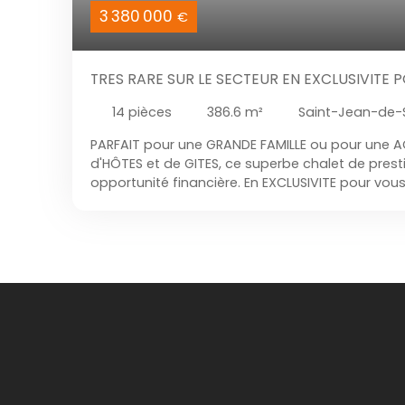
3 380 000
€
TRES RARE SUR LE SECTEUR EN EXCLUSIVITE
14
pièces
386.6
m²
Saint-Jean-de-
PARFAIT pour une GRANDE FAMILLE ou pour une 
d'HÔTES et de GITES, ce superbe chalet de presti
opportunité financière. En EXCLUSIVITE pour vou
ALPIN, est situé sur un EMPLACEMENT IDEAL, au c
ville, des commerces et des écoles, avec une 
couper le souffle sur la chaîne des ARAVIS. Il est
Sixt, soit à seulement 3 mn du Grand Bornand e
mn du Lac d'Annecy. Le très haut niveau de QUA
ce chalet en fait un bien exceptionnel à FORT P
surface totale de 546 m2, soit 386 m2 habitables
un grand logement principal et 2 beaux appart
total de 14 pièces dont 9 chambres, 7 salles d’ea
avec jacuzzi. Ce magnifique chalet LAMBERSENS é
PLAT et arboré de 1617 m2, EXEMPLAIRE au niveau