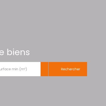
e biens
Rechercher
urface min (m²)