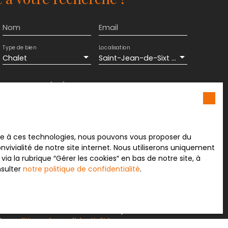
Nom
Email
Type de bien
Localisation
Chalet
Saint-Jean-de-Sixt (74450)
Surface min (m²)
Pièces min
ement de mes données personnelles conformément
souhaitez pas faire l'objet de prospection
e téléphonique, vous pouvez vous inscrire
ace à ces technologies, nous pouvons vous proposer du
 liste d'opposition au démarchage téléphonique,
vivialité de notre site internet. Nous utiliserons uniquement
L223-1 du code de la consommation, sur le site
 la rubrique ″Gérer les cookies″ en bas de notre site, à
.gouv.fr ou par courrier adressé à :
nsulter
notre politique de confidentialité
.
rvice Bloctel, CS 61311, 41013 BLOIS CEDEX.
sur le traitement de vos données personnelles,
otre
politique de confidentialité
.