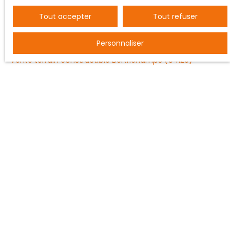
Tout accepter
Tout refuser
JE RECHERCHE UN BIEN
Personnaliser
Vente entrepôt Nancy (54000)
Vente terrain constructible Bertrichamps (54120)
Vente ferme Saint-Dié-des-Vosges (88100)
Vente maison individuelle Baccarat (54120)
Vente appartement Nancy (54000)
Vente maison Vézelise (54330)
JE SUIS PROPRIÉTAIRE
Estimez votre bien
Vendre avec nous
Espace vendeur