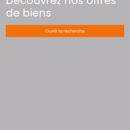
Découvrez nos offres
de biens
Ouvrir la recherche
Type d'offre
Vente
Type de bien
Commerce d'alimentation
Activités
Localisation
Vitry-le-François (51300)
Budget max (€)