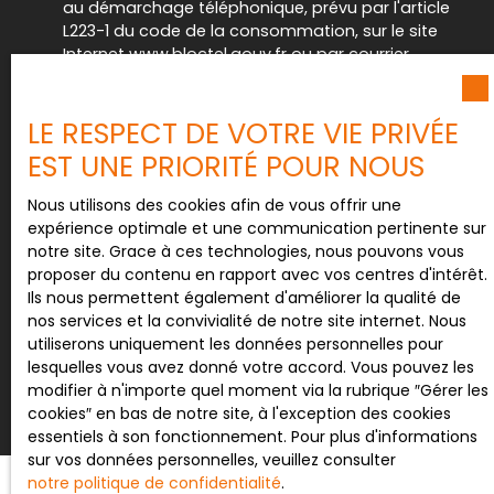
au démarchage téléphonique, prévu par l'article
L223-1 du code de la consommation, sur le site
Internet www.bloctel.gouv.fr ou par courrier
adressé à :
Société Worldline, Service Bloctel, CS 61311, 41013
LE RESPECT DE VOTRE VIE PRIVÉE
BLOIS CEDEX.
EST UNE PRIORITÉ POUR NOUS
Pour en savoir plus sur le traitement de vos
Nous utilisons des cookies afin de vous offrir une
données personnelles, veuillez consulter notre
expérience optimale et une communication pertinente sur
politique de confidentialité
.
notre site. Grace à ces technologies, nous pouvons vous
proposer du contenu en rapport avec vos centres d'intérêt.
Ils nous permettent également d'améliorer la qualité de
nos services et la convivialité de notre site internet. Nous
Recevoir des annonces
utiliserons uniquement les données personnelles pour
lesquelles vous avez donné votre accord. Vous pouvez les
modifier à n'importe quel moment via la rubrique ″Gérer les
cookies″ en bas de notre site, à l'exception des cookies
essentiels à son fonctionnement. Pour plus d'informations
sur vos données personnelles, veuillez consulter
notre politique de confidentialité
.