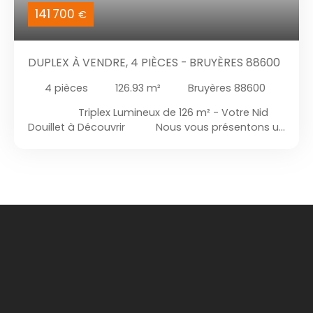
141 700
€
DUPLEX À VENDRE, 4 PIÈCES - BRUYÈRES 88600
4
pièces
126.93
m²
Bruyères 88600
Triplex Lumineux de 126 m² - Votre Nid
Douillet à Découvrir Nous vous présentons un
écrin de vie exceptionnel, où élégance et
fonctionnalité se rencontrent pour créer un
espace où chaque instant devient un souvenir
précieux. Un Espace Unique, Conçu pour Votre
Bien-être Imaginez-vous franchir le seuil de
ce tri
plex en excellent état
, où chaque détail a été
pensé pour sublimer votre quotidien. Avec une
surface habitable généreuse de
126 m²
, cet
appartement vous offre un cadre de vie spacieux
et lumineux, idéal pour les familles ou ceux qui
recherchent un espace à vivre raffiné. Dès
l'entrée, vous serez enveloppé par une