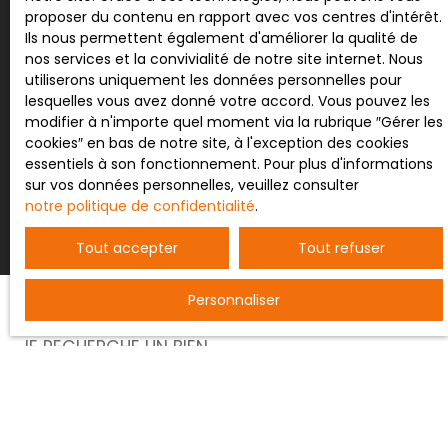
enfants, ainsi que des
parcs et espaces verts
proposer du contenu en rapport avec vos centres d'intérêt.
pour des balades en famille ou des moments de
Pour en savoir plus sur le traitement de vos
Ils nous permettent également d'améliorer la qualité de
détente. Les transports en commun sont
données personnelles, veuillez consulter notre
nos services et la convivialité de notre site internet. Nous
également facilement accessibles, vous
politique de confidentialité
.
utiliserons uniquement les données personnelles pour
permettant de vous déplacer aisément vers les
lesquelles vous avez donné votre accord. Vous pouvez les
principaux pôles de la ville. Enfin, vous bénéficierez
modifier à n'importe quel moment via la rubrique ″Gérer les
d'une
proximité avec des centres médicaux et des
cookies″ en bas de notre site, à l'exception des cookies
services administratifs
, pour une vie pratique et
essentiels à son fonctionnement. Pour plus d'informations
Recevoir des annonces
sereine. Points Forts
sur vos données personnelles, veuillez consulter
Duplex spacieux de 126 m² avec un jardin
notre politique de confidentialité
.
privatif 4 pièces dont 3 chambres pour
un confort optimal Cuisine aménagée et
Tout accepter
Tout refuser
équipée, salle d'eau et 2 WC (dont un
indépendant) Ouvertures en PVC avec
Personnaliser
double vitrage pour une isolation parfaite
État intérieur impeccable et occupation libre
JE RECHERCHE UN BIEN
immédiate Standing de qualité pour un
cadre de vie raffiné
Environnement Jardin privatif
Vente entrepôt Nancy (54000)
pour des moments de détente en plein air
Vente terrain constructible Bertrichamps (54120)
Proximité immédiate avec des commerces,