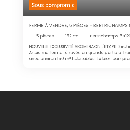
Sous compromis
FERME À VENDRE, 5 PIÈCES - BERTRICHAMPS 
5
pièces
152
m²
Bertrichamps 5412
NOUVELLE EXCLUSIVITÉ AKOMI RAON L'ETAPE Secte
Ancienne ferme rénovée en grande partie offra
avec environ 150 m² habitables Le bien compre
superbe appartement au rez-de-chaussée Une
permettant la création d’un gîte ou logement lo
ancienne grange pleine de charme à l’arrière À l
appartement de type F3 entièrement isolé Plusie
Grande maison familiale Résidence principale a
Investissement locatif avec deux logements Te
et clos, idéal pour profiter des extérieurs en toute
bien rare sur le secteur avec énormément de cac
A visiter avec Alexandre