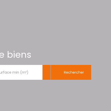
e biens
Rechercher
urface min (m²)