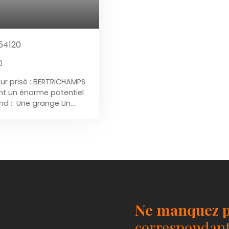
54120
0
ur prisé : BERTRICHAMPS
nt un énorme potentiel
nd : Une grange Un
 entrée indépendante
catif Un atelier Une
’étage : un
urs projets possibles :
vec activité gîte
rrain entièrement plat
 tranquillité. DPE : C Un
het et de possibilités.
Ne manquez p
correspondant 