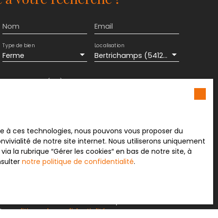
Nom
Email
Type de bien
Localisation
Ferme
Bertrichamps (54120)
Surface min (m²)
Pièces min
ement de mes données personnelles conformément
souhaitez pas faire l'objet de prospection
e téléphonique, vous pouvez vous inscrire
ace à ces technologies, nous pouvons vous proposer du
 liste d'opposition au démarchage téléphonique,
vivialité de notre site internet. Nous utiliserons uniquement
L223-1 du code de la consommation, sur le site
 la rubrique ″Gérer les cookies″ en bas de notre site, à
.gouv.fr ou par courrier adressé à :
nsulter
notre politique de confidentialité
.
rvice Bloctel, CS 61311, 41013 BLOIS CEDEX.
sur le traitement de vos données personnelles,
otre
politique de confidentialité
.