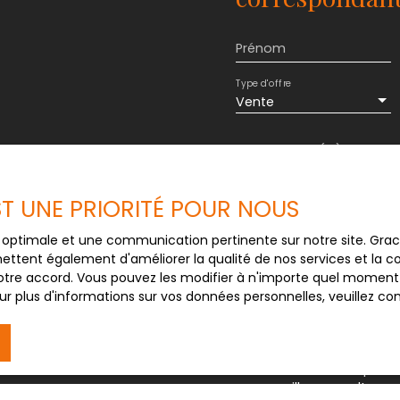
Prénom
Type d'offre
Vente
Budget max (€)
J'accepte le trait
EST UNE PRIORITÉ POUR NOUS
au RGPD. Si vous ne 
commerciale par voi
ce optimale et une communication pertinente sur notre site. Gr
gratuitement sur la
ettent également d'améliorer la qualité de nos services et la con
prévu par l'article 
tre accord. Vous pouvez les modifier à n'importe quel moment via
Internet www.bloctel
r plus d'informations sur vos données personnelles, veuillez co
Société Worldline, Se
Pour en savoir plus 
veuillez consulter n