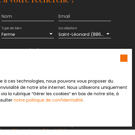
Nom
Email
Type de bien
Localisation
Ferme
Saint-Léonard (88650)
Surface min (m²)
Pièces min
ement de mes données personnelles conformément
souhaitez pas faire l'objet de prospection
e téléphonique, vous pouvez vous inscrire
ace à ces technologies, nous pouvons vous proposer du
 liste d'opposition au démarchage téléphonique,
vivialité de notre site internet. Nous utiliserons uniquement
L223-1 du code de la consommation, sur le site
 la rubrique ″Gérer les cookies″ en bas de notre site, à
.gouv.fr ou par courrier adressé à :
nsulter
notre politique de confidentialité
.
rvice Bloctel, CS 61311, 41013 BLOIS CEDEX.
sur le traitement de vos données personnelles,
otre
politique de confidentialité
.