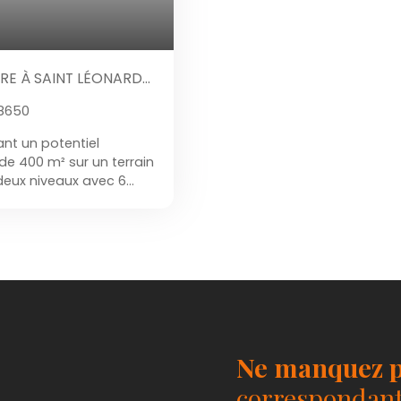
RE À SAINT LÉONARD
88650
nt un potentiel
e 400 m² sur un terrain
 deux niveaux avec 6
lle de bain et la
également de 70 m² de
de vie. La maison
ure en excellent état, des
age incluant une
ité d'installation de
cessibles. Pour le
ste espace extérieur
hicules. La propriété
Ne manquez p
aménageable, une
d'eau efficace, le tout
correspondant 