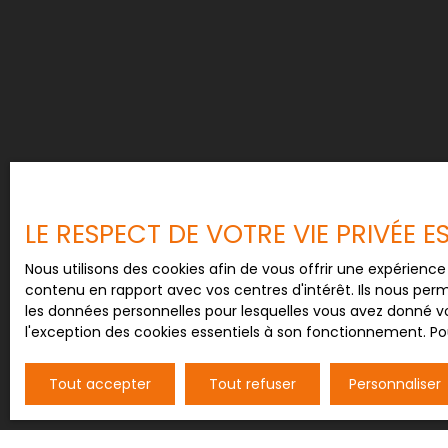
complété par un raccordement au tout-à-l'égo
cette ferme construite en 1952 est parfaite pou
créer un espace à leur image dans un cadre c
l'école élémentaire Groupe Scolaire à moins de 
Niveau transports en commun, il y a la gare Sa
moins de 10 minutes en voiture. La nationale N5
On trouve un restaurant, un supermarché, qua
boulangerie et une boucherie-charcuterie à que
Les informations sur les risques auxquels ce bi
disponibles sur le site Géorisques : www. georisq
LE RESPECT DE VOTRE VIE PRIVÉE 
Nous utilisons des cookies afin de vous offrir une expérien
contenu en rapport avec vos centres d'intérêt. Ils nous perm
les données personnelles pour lesquelles vous avez donné vo
l'exception des cookies essentiels à son fonctionnement. Pou
Tout accepter
Tout refuser
Personnaliser