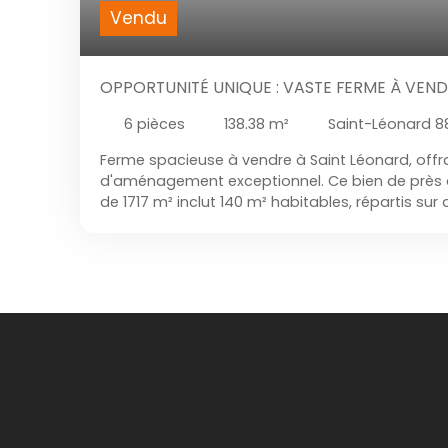
Vendu
OPPORTUNITÉ UNIQUE : VASTE FERME À VEND
(88650)
6
pièces
138.38
m²
Saint-Léonard 
Ferme spacieuse à vendre à Saint Léonard, offra
d'aménagement exceptionnel. Ce bien de près d
de 1717 m² inclut 140 m² habitables, répartis sur
pièces dont 3-4 chambres (selon projet), une sa
possibilité d'en ajouter une seconde. Profitez 
combles aménageables pour agrandir l'espace 
bénéficie d'une isolation intérieure et d'une toit
fenêtres en PVC et plusieurs options de chauff
chaudière au fioul bien entretenue, avec possibil
poêles à pellets ou à bois grâce aux conduits ac
stationnement, un garage double ainsi qu'un va
permettent d'accueillir jusqu'à une dizaine de vé
comprend également une magnifique grange 
petite rivière et un puits fournissant une source 