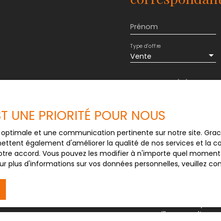
ut. Orientée sud-ouest,
r ceux qui cherchent à
hampêtre. On trouve
Prénom
10 minutes à pied.
int-Dié-des-Vosges à
Type d'offre
9 est accessible à 5 km.
Vente
tre commerces, une
lques minutes à peine.
Budget max (€)
en est exposé sont
ues. gouv. fr.
J'accepte le trait
EST UNE PRIORITÉ POUR NOUS
au RGPD. Si vous ne 
commerciale par voi
ce optimale et une communication pertinente sur notre site. Gr
gratuitement sur la
ettent également d'améliorer la qualité de nos services et la con
prévu par l'article 
tre accord. Vous pouvez les modifier à n'importe quel moment via
Internet www.bloctel
r plus d'informations sur vos données personnelles, veuillez co
Société Worldline, Se
Pour en savoir plus 
veuillez consulter n