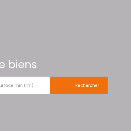
e biens
Rechercher
urface min (m²)