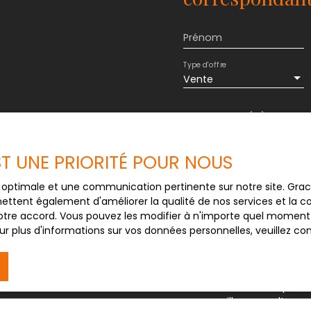
imité immédiate de
ugue qualité de vie et
rir un bien de
Prénom
tentiel
oline Bacher pour
Type d'offre
 immeuble a à offrir.
Vente
Budget max (€)
J'accepte le trait
EST UNE PRIORITÉ POUR NOUS
au RGPD. Si vous ne 
commerciale par voi
ce optimale et une communication pertinente sur notre site. Gr
gratuitement sur la
ettent également d'améliorer la qualité de nos services et la con
prévu par l'article 
tre accord. Vous pouvez les modifier à n'importe quel moment via
Internet www.bloctel
r plus d'informations sur vos données personnelles, veuillez co
Société Worldline, Se
Pour en savoir plus 
veuillez consulter n