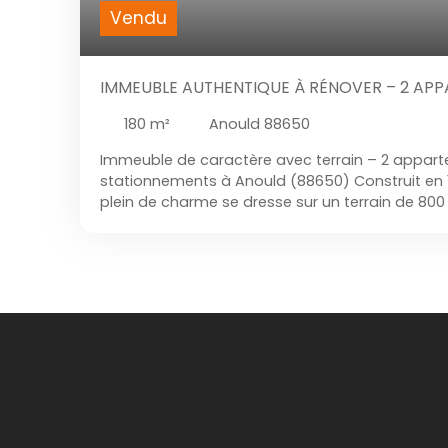
Vendu
IMMEUBLE AUTHENTIQUE À RÉNOVER – 2 AP
+ TERRAIN - ANOULD (88650)
180
m²
Anould 88650
Immeuble de caractère avec terrain – 2 appart
stationnements à Anould (88650) Construit en 
plein de charme se dresse sur un terrain de 800
environnement paisible et verdoyant. Avec ses
ses espaces annexes, il offre un potentiel de ré
un projet familial ou un investissement locatif. 
l’authenticité de l’époque, tout en laissant pla
selon vos envies. Le terrain, ensoleillé et sans vi
un jardin, ou tout autre aménagement extérie
vient compléter l’ensemble, apportant un esp
pratique. L’immeuble dispose également de cin
stationnement extérieur, de systèmes de chauff
bénéficie de l’éligibilité fibre, gage de confort
connectivité. Sa situation est idéale : à quelqu