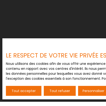
école élémentaire et de restaurants, et à prox
crèches, collèges et structures de santé, il conj
commodités. C’est une opportunité rare d’acqué
caractère avec terrain, offrant un formidable po
d’aménagement. Contactez dès aujourd’hui Car
organiser une visite et découvrir tout ce que cet
LE RESPECT DE VOTRE VIE PRIVÉE 
Nous utilisons des cookies afin de vous offrir une expérien
contenu en rapport avec vos centres d'intérêt. Ils nous perm
les données personnelles pour lesquelles vous avez donné vo
l'exception des cookies essentiels à son fonctionnement. Pou
Tout accepter
Tout refuser
Personnaliser