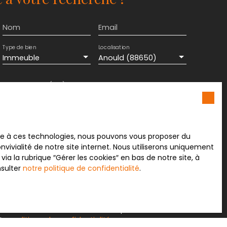
Nom
Email
Type de bien
Localisation
Immeuble
Anould (88650)
Surface min (m²)
ement de mes données personnelles conformément
souhaitez pas faire l'objet de prospection
e téléphonique, vous pouvez vous inscrire
ace à ces technologies, nous pouvons vous proposer du
 liste d'opposition au démarchage téléphonique,
vivialité de notre site internet. Nous utiliserons uniquement
L223-1 du code de la consommation, sur le site
 la rubrique ″Gérer les cookies″ en bas de notre site, à
.gouv.fr ou par courrier adressé à :
nsulter
notre politique de confidentialité
.
rvice Bloctel, CS 61311, 41013 BLOIS CEDEX.
sur le traitement de vos données personnelles,
otre
politique de confidentialité
.