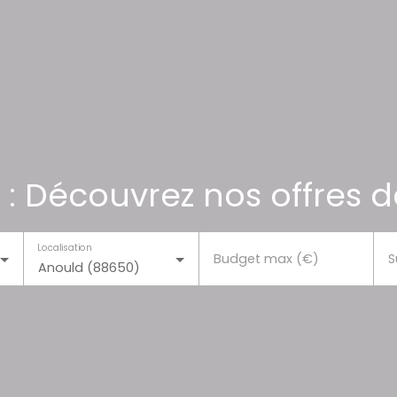
 : Découvrez nos offres d
Localisation
Budget max (€)
S
Anould (88650)