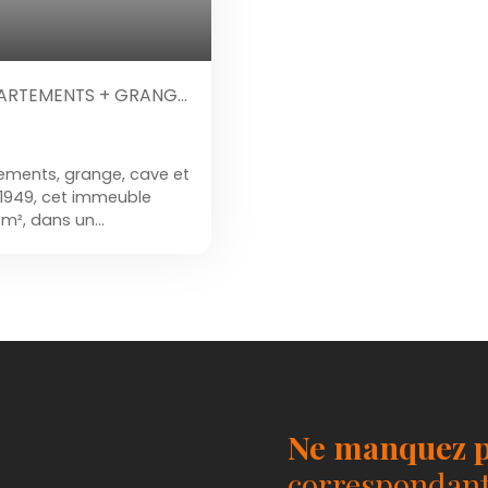
PARTEMENTS + GRANGE
ements, grange, cave et
1949, cet immeuble
 m², dans un
 deux appartements et
novation rare, idéal pour
Chaque détail reflète
ce à une modernisation
s-à-vis, invite à imaginer
ur. Une cave commune
ace de rangement
q places de
age individuels et
Ne manquez p
 moderne et de
es minutes à pied d’une
correspondant 