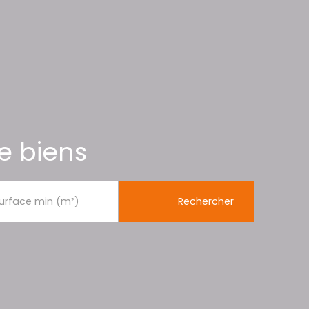
e biens
Rechercher
urface min (m²)