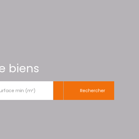
e biens
Rechercher
urface min (m²)