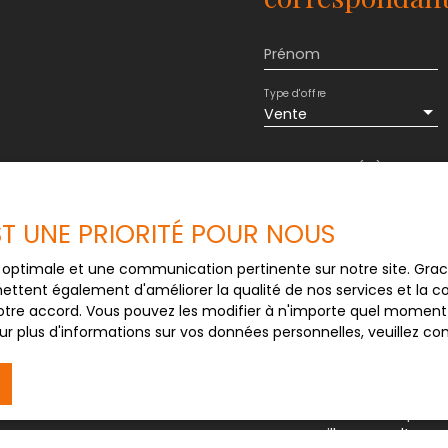
Prénom
Type d'offre
Vente
Budget max (€)
J'accepte le trait
EST UNE PRIORITÉ POUR NOUS
au RGPD. Si vous ne 
commerciale par voi
ce optimale et une communication pertinente sur notre site. Gr
gratuitement sur la
ettent également d'améliorer la qualité de nos services et la con
prévu par l'article 
tre accord. Vous pouvez les modifier à n'importe quel moment via
Internet www.bloctel
r plus d'informations sur vos données personnelles, veuillez co
Société Worldline, Se
Pour en savoir plus 
veuillez consulter n