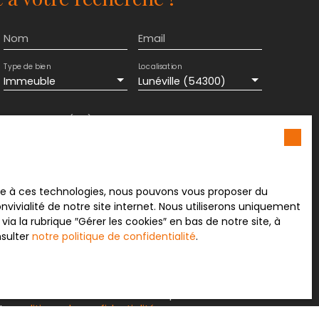
Nom
Email
Type de bien
Localisation
Immeuble
Lunéville (54300)
Surface min (m²)
ement de mes données personnelles conformément
souhaitez pas faire l'objet de prospection
e téléphonique, vous pouvez vous inscrire
ace à ces technologies, nous pouvons vous proposer du
 liste d'opposition au démarchage téléphonique,
vivialité de notre site internet. Nous utiliserons uniquement
L223-1 du code de la consommation, sur le site
 la rubrique ″Gérer les cookies″ en bas de notre site, à
.gouv.fr ou par courrier adressé à :
nsulter
notre politique de confidentialité
.
rvice Bloctel, CS 61311, 41013 BLOIS CEDEX.
sur le traitement de vos données personnelles,
otre
politique de confidentialité
.