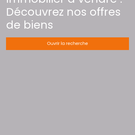
Découvrez nos offres
de biens
Ouvrir la recherche
Type d'offre
Vente
Type de bien
Immeuble
Localisation
Nancy (54000)
Budget max (€)
Surface min (m²)