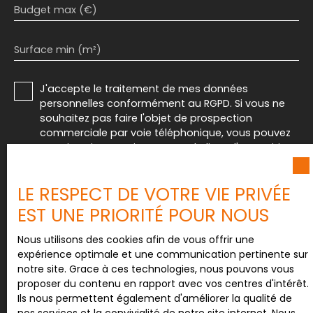
Budget max (€)
investissement sûr et rentable. Revenu locatif
annuel d'un montant de 25 260 € HC Taxe
foncière : 2 661 € Et si vous désirez également
Surface min (m²)
vendre votre bien ? Sylvain LABRIET vous propose
une estimation offerte de votre bien ! Discrétion
assurée, RDV en 24h. Nous avons une clientèle
J'accepte le traitement de mes données
sérieuse, prête à acheter votre bien Pour plus
personnelles conformément au RGPD. Si vous ne
d’informations ou pour organiser une visite,
souhaitez pas faire l'objet de prospection
contactez Sylvain LABRIET dès maintenant.
commerciale par voie téléphonique, vous pouvez
vous inscrire gratuitement sur la liste d'opposition
au démarchage téléphonique, prévu par l'article
L223-1 du code de la consommation, sur le site
LE RESPECT DE VOTRE VIE PRIVÉE
Internet www.bloctel.gouv.fr ou par courrier
adressé à :
EST UNE PRIORITÉ POUR NOUS
Société Worldline, Service Bloctel, CS 61311, 41013
Nous utilisons des cookies afin de vous offrir une
BLOIS CEDEX.
expérience optimale et une communication pertinente sur
notre site. Grace à ces technologies, nous pouvons vous
Pour en savoir plus sur le traitement de vos
proposer du contenu en rapport avec vos centres d'intérêt.
données personnelles, veuillez consulter notre
Ils nous permettent également d'améliorer la qualité de
politique de confidentialité
.