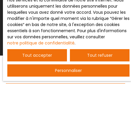
nos services et la convivialité de notre site internet. Nous
utiliserons uniquement les données personnelles pour
lesquelles vous avez donné votre accord. Vous pouvez les
modifier à n'importe quel moment via la rubrique ″Gérer les
Recevoir des annonces
cookies″ en bas de notre site, à l'exception des cookies
essentiels à son fonctionnement. Pour plus d'informations
sur vos données personnelles, veuillez consulter
notre politique de confidentialité
.
Tout accepter
Tout refuser
Personnaliser
JE RECHERCHE UN BIEN
Vente entrepôt Nancy (54000)
Vente terrain constructible Bertrichamps (54120)
Vente ferme Saint-Dié-des-Vosges (88100)
Vente maison individuelle Baccarat (54120)
Vente appartement Nancy (54000)