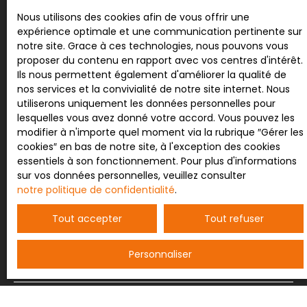
Nous utilisons des cookies afin de vous offrir une
expérience optimale et une communication pertinente sur
Nom
notre site. Grace à ces technologies, nous pouvons vous
proposer du contenu en rapport avec vos centres d'intérêt.
Ils nous permettent également d'améliorer la qualité de
Email
nos services et la convivialité de notre site internet. Nous
utiliserons uniquement les données personnelles pour
Type d'offre
Vente
lesquelles vous avez donné votre accord. Vous pouvez les
modifier à n'importe quel moment via la rubrique ″Gérer les
Type de bien
cookies″ en bas de notre site, à l'exception des cookies
Immeuble
essentiels à son fonctionnement. Pour plus d'informations
sur vos données personnelles, veuillez consulter
Localisation
notre politique de confidentialité
.
Raon-l'Étape (88110)
Tout accepter
Tout refuser
Budget max (€)
Personnaliser
Surface min (m²)