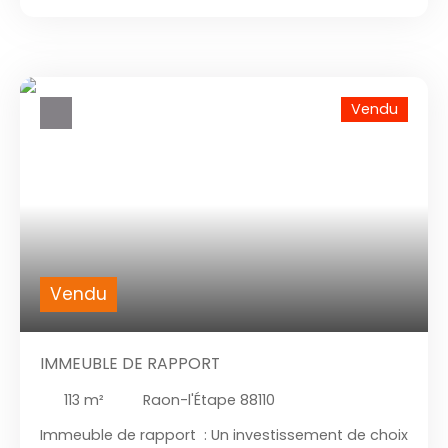
actuellement de deux logements déjà loués : Un
studio en rez-de-chaussée, loué 230 € / moisUn
T4 à l’étage, loué 450 € / moisDes travaux
peuvent être envisagés pour valoriser le bien et
augmenter les revenus locatifs. Ce bien
Vendu
conviendra aussi bien à un investisseur souhaitant
développer son patrimoine qu’à un acquéreur
cherchant un projet avec potentiel. Points forts :
Pour plus d’informations ou organiser une visite,
merci de nous contacter.
Vendu
IMMEUBLE DE RAPPORT
113
m²
Raon-l'Étape 88110
Immeuble de rapport : Un investissement de choix