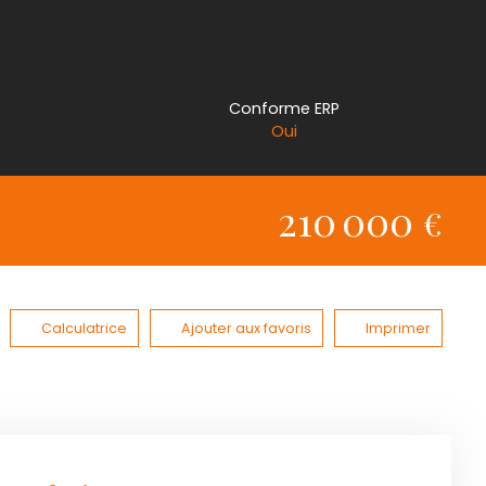
Conforme ERP
Oui
210 000
€
Calculatrice
Ajouter aux favoris
Imprimer