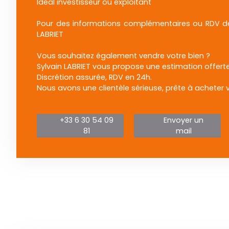
Idéal investisseur ou exploitant
Pour des informations complémentaires ou RDV de 
LABRIET
Vous souhaitez également vendre votre bien ?
Sylvain LABRIET vous propose une estimation offerte
Discrétion assurée, RDV en 24h.
Nous avons une clientèle sérieuse, prête à acheter 
+33 6 30 54 09
Envoyer un
81
mail