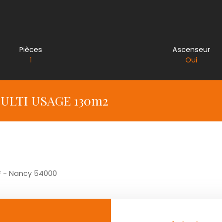
Pièces
Ascenseur
1
Oui
ULTI USAGE 130m2
² - Nancy 54000