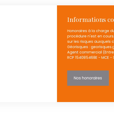
Informations c
Honoraires à la charge d
procédure n'est en cours.
sur les risques auxquels c
Géorisques : georisques.g
Agent commercial (Entrep
RCP 154085468E - MCE - 
Nos honoraires