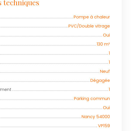
s techniques
Pompe à chaleur
PVC/Double vitrage
Oui
130
m²
1
1
Neuf
Dégagée
iment
1
Parking commun
Oui
Nancy 54000
VP159