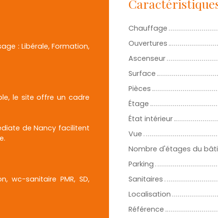
Caractéristique
Chauffage
Ouvertures
age : Libérale, Formation,
Ascenseur
Surface
Pièces
e, le site offre un cadre
Étage
État intérieur
diate de Nancy facilitent
Vue
e.
Nombre d'étages du bât
Parking
, wc-sanitaire PMR, SD,
Sanitaires
Localisation
Référence