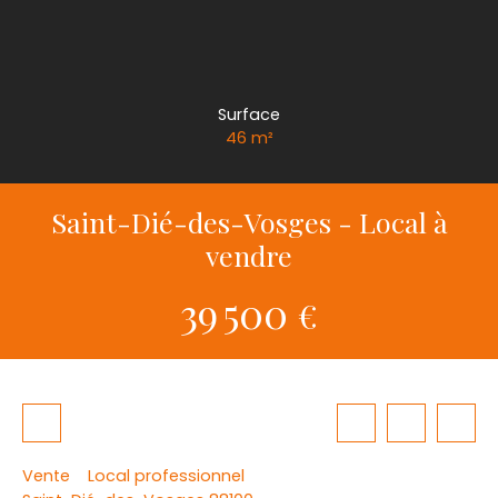
Surface
46
m²
Saint-Dié-des-Vosges - Local à
vendre
39 500
€
Vente
Local professionnel