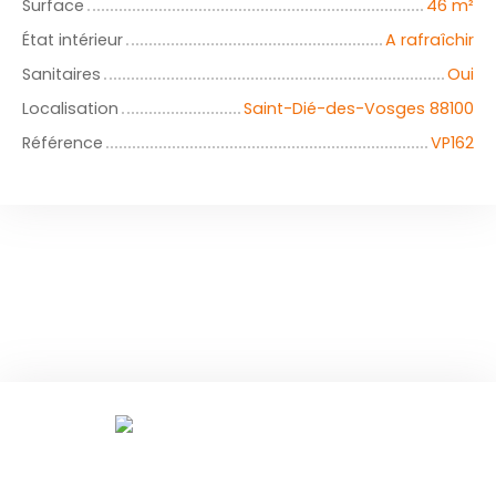
Surface
46
m²
État intérieur
A rafraîchir
Sanitaires
Oui
Localisation
Saint-Dié-des-Vosges 88100
Référence
VP162