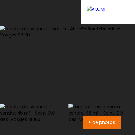
Menu
Estimation
+ de photos