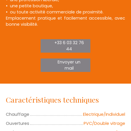
une petite boutique,
ou toute activité commerciale de proximité.
Emplacement pratique et facilement accessible, avec
bonne visibilité.
+33 6 03 32 76
44
Envoyer un
mail
Caractéristiques techniques
Chauffage
Electrique/Individuel
Ouvertures
PVC/Double vitrage