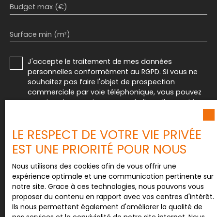
Budget max (€)
Surface min (m²)
J'accepte le traitement de mes données
personnelles conformément au RGPD. Si vous ne
souhaitez pas faire l'objet de prospection
commerciale par voie téléphonique, vous pouvez
vous inscrire gratuitement sur la liste d'opposition
au démarchage téléphonique, prévu par l'article
L223-1 du code de la consommation, sur le site
LE RESPECT DE VOTRE VIE PRIVÉE
Internet www.bloctel.gouv.fr ou par courrier
adressé à :
EST UNE PRIORITÉ POUR NOUS
Société Worldline, Service Bloctel, CS 61311, 41013
Nous utilisons des cookies afin de vous offrir une
BLOIS CEDEX.
expérience optimale et une communication pertinente sur
notre site. Grace à ces technologies, nous pouvons vous
Pour en savoir plus sur le traitement de vos
proposer du contenu en rapport avec vos centres d'intérêt.
données personnelles, veuillez consulter notre
Ils nous permettent également d'améliorer la qualité de
politique de confidentialité
.