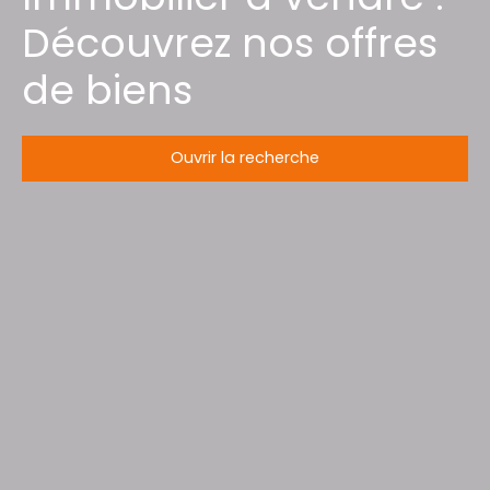
Découvrez nos offres
de biens
Ouvrir la recherche
Type d'offre
Vente
Type de bien
Local professionnel
Localisation
Boulange (57655)
Budget max (€)
Surface min (m²)