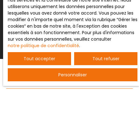
nos services et la convivialité de notre site internet. Nous
utiliserons uniquement les données personnelles pour
lesquelles vous avez donné votre accord. Vous pouvez les
modifier à n'importe quel moment via la rubrique ″Gérer les
Recevoir des annonces
cookies″ en bas de notre site, à l'exception des cookies
essentiels à son fonctionnement. Pour plus d'informations
sur vos données personnelles, veuillez consulter
notre politique de confidentialité
.
Tout accepter
Tout refuser
Personnaliser
JE RECHERCHE UN BIEN
Vente entrepôt Nancy (54000)
Vente terrain constructible Bertrichamps (54120)
Vente ferme Saint-Dié-des-Vosges (88100)
Vente maison individuelle Baccarat (54120)
Vente appartement Nancy (54000)