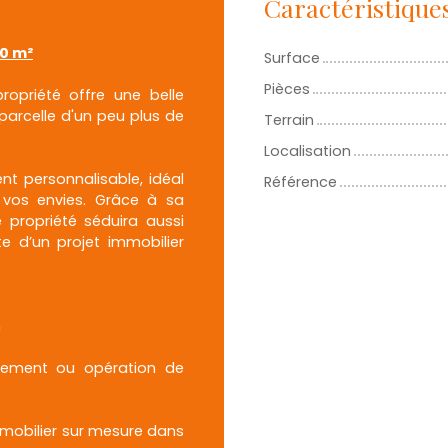
Caractéristique
00 m²
Surface
Pièces
ropriété offre une belle
parcelle d'un peu plus de
Terrain
Localisation
nt personnalisable, idéal
Référence
 vos envies. Grâce à sa
 propriété séduira aussi
te d’un projet immobilier
n
issement ou opération de
mmobilier sur mesure dans