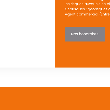
les risques auxquels ce b
Géorisques : georisques.g
Agent commercial (Entrepr
Nos honoraires