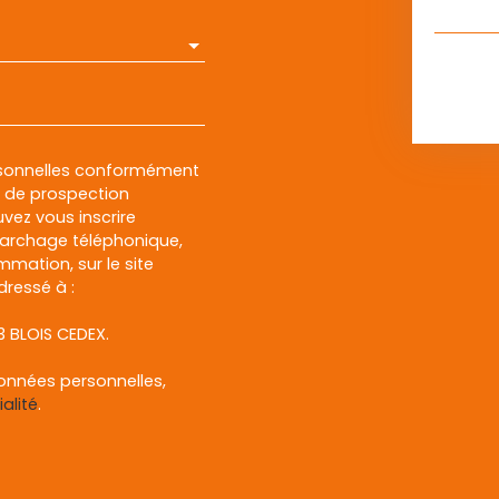
rsonnelles conformément
et de prospection
vez vous inscrire
marchage téléphonique,
mmation, sur le site
dressé à :
13 BLOIS CEDEX.
données personnelles,
alité
.