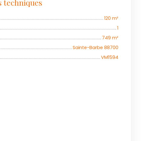
s techniques
120
m²
1
749
m²
Sainte-Barbe 88700
VM1594