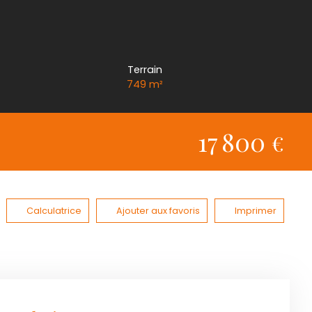
Terrain
749
m²
17 800
€
Calculatrice
Ajouter aux favoris
Imprimer