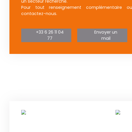
un secteur recherché.
Pour tout renseignement complémentaire ou 
contactez-nous.
+33 6 26 11 04
Envoyer un
77
mail