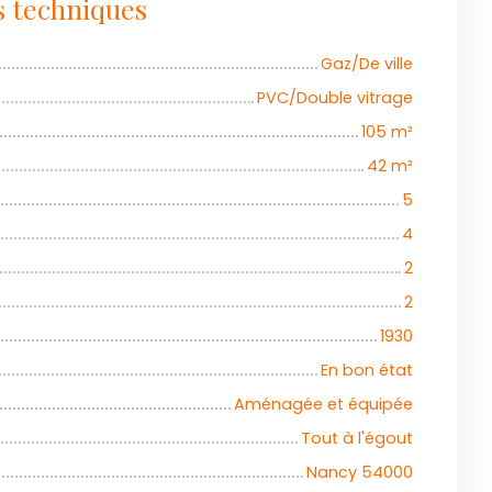
s techniques
Gaz/De ville
PVC/Double vitrage
105
m²
42
m²
5
4
2
2
1930
En bon état
Aménagée et équipée
Tout à l'égout
Nancy 54000