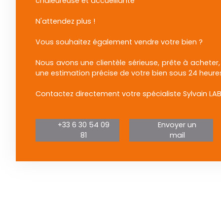
chaleureuse et accueillante
N'attendez plus !
Vous souhaitez également vendre votre bien ?
Nous avons une clientèle sérieuse, prête à acheter,
une estimation précise de votre bien sous 24 heures
Contactez directement votre spécialiste Sylvain LAB
+33 6 30 54 09
Envoyer un
81
mail