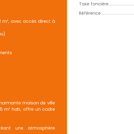
Taxe foncière
Référence
2 m², avec accès direct à
au)
ments
charmante maison de ville
05 m² hab, offre un cadre
créant une atmosphère