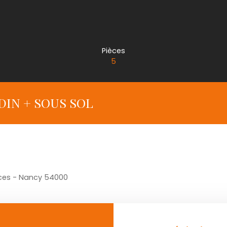
Pièces
5
DIN + SOUS SOL
èces - Nancy 54000