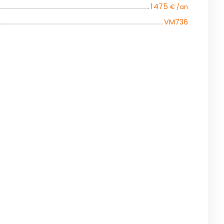
1 475
€ /an
VM736