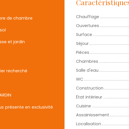
Caractéristique
Chauffage
re de chambre
Ouvertures
sol
Surface
sse et jardin
Séjour
Pièces
Chambres
Salle d'eau
ier recherché
WC
Construction
JARDIN
État intérieur
Cuisine
us présente en exclusivité
Assainissement
Localisation