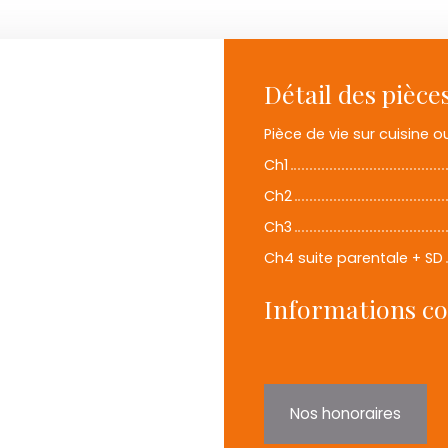
Détail des pièce
Pièce de vie sur cuisine o
Ch1
Ch2
Ch3
Ch4 suite parentale + SD
Informations c
Nos honoraires