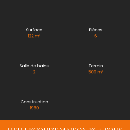
Surface
Pièces
122
m²
6
Salle de bains
Terrain
2
509
m²
Construction
1980
HEILLECOURT MAISON F6 + SOUS