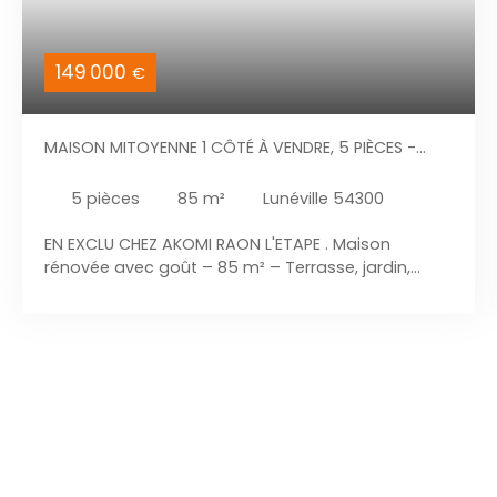
149 000
€
MAISON MITOYENNE 1 CÔTÉ À VENDRE, 5 PIÈCES -
LUNÉVILLE 54300
5
pièces
85
m²
Lunéville 54300
EN EXCLU CHEZ AKOMI RAON L'ETAPE . Maison
rénovée avec goût – 85 m² – Terrasse, jardin,
cave – Lunéville À découvrir sans tarder ! Située à
Lunéville, cette agréable maison de 85 m²,
entièrement rénovée avec soin, offre des
prestations de qualité et ne nécessite aucun
travaux. Au rez-de-chaussée : Belle entrée. Cuisine
moderne entièrement équipée. Salon/séjour
lumineux de 22 m². WC. Accès direct à la terrasse
et au jardin. À l'étage : Une première chambre
avec sa salle de bain. Un bureau, idéal pour le