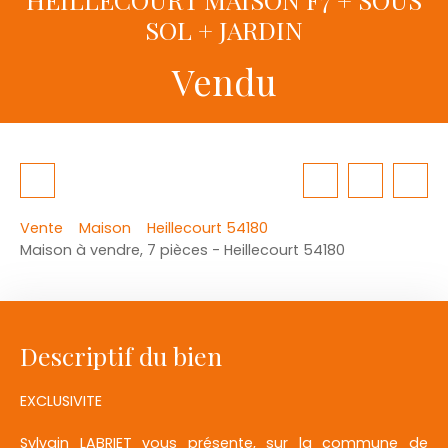
SOL + JARDIN
Vendu
Vente
Maison
Heillecourt 54180
Maison à vendre, 7 pièces - Heillecourt 54180
Descriptif du bien
EXCLUSIVITE
Sylvain LABRIET vous présente, sur la commune de