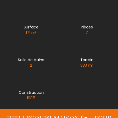
Surface
Pièces
171
m²
7
Salle de bains
Terrain
2
383
m²
Construction
1985
HEILLECOURT MAISON F7 + SOUS