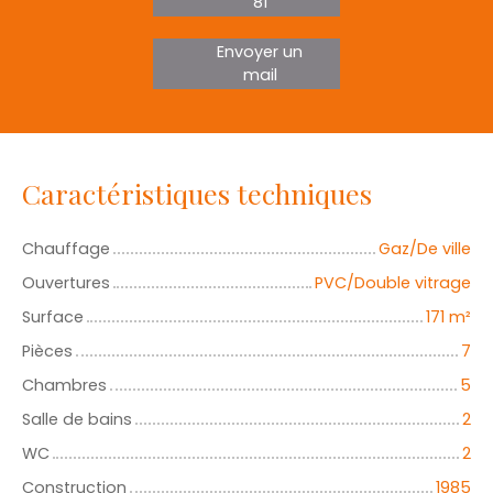
81
Envoyer un
mail
Caractéristiques techniques
Chauffage
Gaz/De ville
Ouvertures
PVC/Double vitrage
Surface
171
m²
Pièces
7
Chambres
5
Salle de bains
2
WC
2
Construction
1985