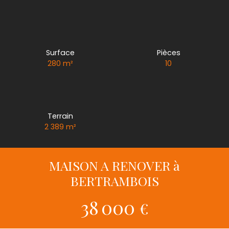
Surface
Pièces
280
m²
10
Terrain
2 389
m²
MAISON A RENOVER à
BERTRAMBOIS
38 000
€