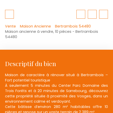
Vente
Maison Ancienne
Bertrambois 54480
Maison ancienne à vendre, 10 pièces - Bertrambois
54480
Descriptif du bien
Maison de caractère à rénover situé à Bertrambois –
Fort potentiel touristique
À seulement 5 minutes du Center Parc Domaine des
Trois Forêts et à 20 minutes de Sarrebourg, découvrez
cette propriété située à proximité des Vosges, dans un
environnement calme et verdoyant.
Cette bâtisse d’environ 280 m² habitables offre 10
pièces et repose sur un vaste terrain de 2 389 m².