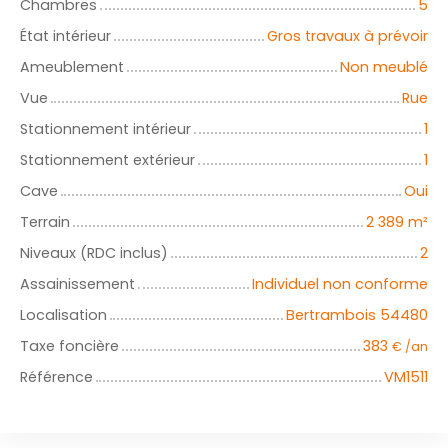
Chambres
5
État intérieur
Gros travaux à prévoir
Ameublement
Non meublé
Vue
Rue
Stationnement intérieur
1
Stationnement extérieur
1
Cave
Oui
Terrain
2 389
m²
Niveaux (RDC inclus)
2
Assainissement
Individuel non conforme
Localisation
Bertrambois 54480
Taxe foncière
383
€ /an
Référence
VM1511