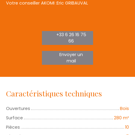
Votre conseiller AKOMI :Eric GRIBAUVAL
+33 6 26 16 75
66
Envoyer un
mail
Caractéristiques techniques
Ouvertures
Bois
Surface
280
m²
Pièces
10