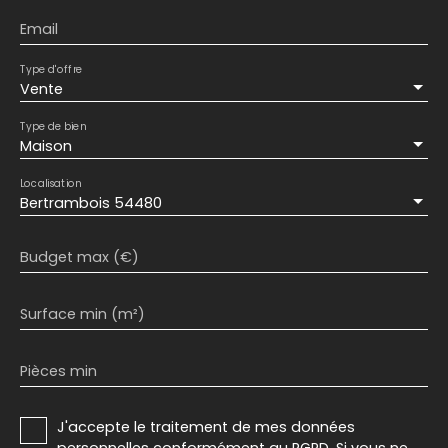
Email
Type d'offre
Vente
Type de bien
Maison
Localisation
Bertrambois 54480
Budget max (€)
Surface min (m²)
Pièces min
J'accepte le traitement de mes données
personnelles conformément au RGPD. Si vous ne