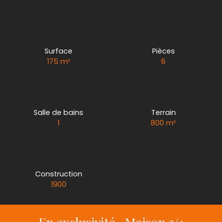
Surface
Pièces
175
m²
6
Salle de bains
Terrain
1
800
m²
Construction
1900
En exclusivité- Maison 3/4