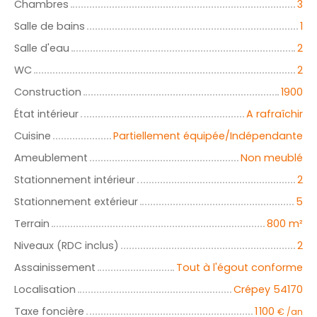
Chambres
3
Salle de bains
1
Salle d'eau
2
WC
2
Construction
1900
État intérieur
A rafraîchir
Cuisine
Partiellement équipée/Indépendante
Ameublement
Non meublé
Stationnement intérieur
2
Stationnement extérieur
5
Terrain
800
m²
Niveaux (RDC inclus)
2
Assainissement
Tout à l'égout conforme
Localisation
Crépey 54170
Taxe foncière
1 100
€ /an