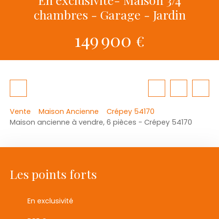
chambres - Garage - Jardin
149 900
€
Vente
Maison Ancienne
Crépey 54170
Maison ancienne à vendre, 6 pièces - Crépey 54170
Les points forts
En exclusivité