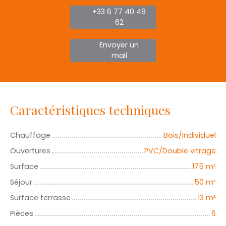
+33 6 77 40 49
62
Envoyer un
mail
Caractéristiques techniques
Chauffage
Bois/Individuel
Ouvertures
PVC/Double vitrage
Surface
175
m²
Séjour
50
m²
Surface terrasse
13
m²
Pièces
6