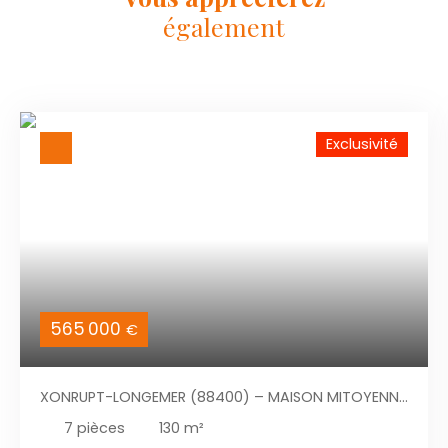
également
Exclusivité
565 000
€
XONRUPT-LONGEMER (88400) – MAISON MITOYENNE
DE CARACTÈRE AVEC VUE PANORAMIQUE SUR LE
7
pièces
130
m²
MASSIF VOSGIEN