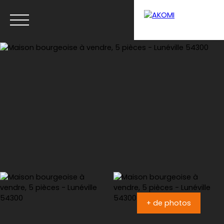
Menu
Estimation
+ de photos