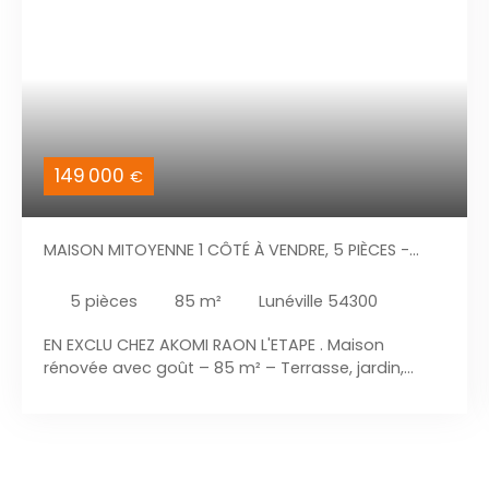
149 000
€
MAISON MITOYENNE 1 CÔTÉ À VENDRE, 5 PIÈCES -
LUNÉVILLE 54300
5
pièces
85
m²
Lunéville 54300
EN EXCLU CHEZ AKOMI RAON L'ETAPE . Maison
rénovée avec goût – 85 m² – Terrasse, jardin,
cave – Lunéville À découvrir sans tarder ! Située à
Lunéville, cette agréable maison de 85 m²,
entièrement rénovée avec soin, offre des
prestations de qualité et ne nécessite aucun
travaux. Au rez-de-chaussée : Belle entrée. Cuisine