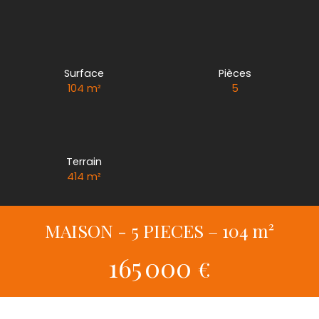
Surface
Pièces
104
m²
5
Terrain
414
m²
MAISON - 5 PIECES – 104 m²
165 000
€