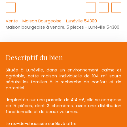
Vente
Maison Bourgeoise
Lunéville 54300
Maison bourgeoise à vendre, 5 pièces - Lunéville 54300
Descriptif du bien
Située à Lunéville, dans un environnement calme et
agréable, cette maison individuelle de 104 m² saura
séduire les familles à la recherche de confort et de
potentiel.
Implantée sur une parcelle de 414 m², elle se compose
de 5 pièces, dont 3 chambres, avec une distribution
fonctionnelle et de beaux volumes.
Le rez-de-chaussée surélevé offre :