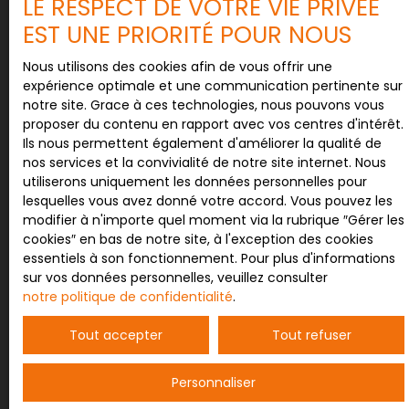
LE RESPECT DE VOTRE VIE PRIVÉE
Surface min (m²)
EST UNE PRIORITÉ POUR NOUS
Nous utilisons des cookies afin de vous offrir une
Pièces min
expérience optimale et une communication pertinente sur
notre site. Grace à ces technologies, nous pouvons vous
J'accepte le traitement de mes données
proposer du contenu en rapport avec vos centres d'intérêt.
personnelles conformément au RGPD. Si vous ne
Ils nous permettent également d'améliorer la qualité de
souhaitez pas faire l'objet de prospection
nos services et la convivialité de notre site internet. Nous
commerciale par voie téléphonique, vous pouvez
utiliserons uniquement les données personnelles pour
vous inscrire gratuitement sur la liste d'opposition
lesquelles vous avez donné votre accord. Vous pouvez les
au démarchage téléphonique, prévu par l'article
modifier à n'importe quel moment via la rubrique ″Gérer les
L223-1 du code de la consommation, sur le site
cookies″ en bas de notre site, à l'exception des cookies
Internet www.bloctel.gouv.fr ou par courrier
essentiels à son fonctionnement. Pour plus d'informations
adressé à :
sur vos données personnelles, veuillez consulter
notre politique de confidentialité
.
Société Worldline, Service Bloctel, CS 61311, 41013
BLOIS CEDEX.
Tout accepter
Tout refuser
Pour en savoir plus sur le traitement de vos
Personnaliser
données personnelles, veuillez consulter notre
politique de confidentialité
.