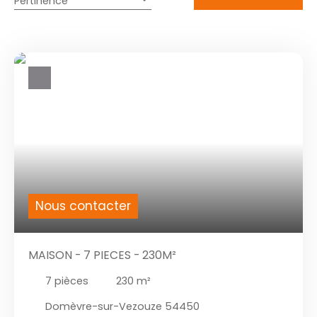
Pertinence
Nous contacter
MAISON - 7 PIECES - 230M²
7
pièces
230
m²
Domèvre-sur-Vezouze 54450