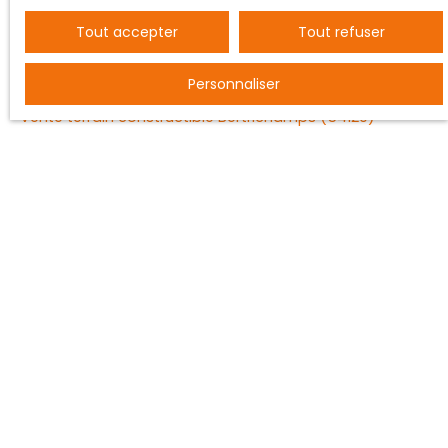
Tout accepter
Tout refuser
JE RECHERCHE UN BIEN
Personnaliser
Vente entrepôt Nancy (54000)
Vente terrain constructible Bertrichamps (54120)
Vente ferme Saint-Dié-des-Vosges (88100)
Vente maison individuelle Baccarat (54120)
Vente maison Vézelise (54330)
Vente maison Saulcy-sur-Meurthe (88580)
JE SUIS PROPRIÉTAIRE
Estimez votre bien
Vendre avec nous
Espace vendeur