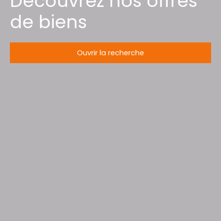
Découvrez nos offres
de biens
Ouvrir la recherche
Type d'offre
Vente
Type de bien
Maison de campagne
Localisation
Frémonville (54450)
Budget max (€)
Surface min (m²)