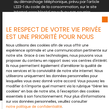
au démarchage téléphonique, prévu par l'article
L223-1 du code de la consommation, sur le site
Internet www.bloctel.gouv.fr ou par courrier
adressé à :
Société Worldline, Service Bloctel, CS 61311, 41013
LE RESPECT DE VOTRE VIE PRIVÉE
BLOIS CEDEX.
EST UNE PRIORITÉ POUR NOUS
Pour en savoir plus sur le traitement de vos
Nous utilisons des cookies afin de vous offrir une
données personnelles, veuillez consulter notre
expérience optimale et une communication pertinente sur
politique de confidentialité
.
notre site. Grace à ces technologies, nous pouvons vous
proposer du contenu en rapport avec vos centres d'intérêt.
Ils nous permettent également d'améliorer la qualité de
nos services et la convivialité de notre site internet. Nous
Recevoir des annonces
utiliserons uniquement les données personnelles pour
lesquelles vous avez donné votre accord. Vous pouvez les
modifier à n'importe quel moment via la rubrique ″Gérer les
cookies″ en bas de notre site, à l'exception des cookies
essentiels à son fonctionnement. Pour plus d'informations
sur vos données personnelles, veuillez consulter
notre politique de confidentialité
.