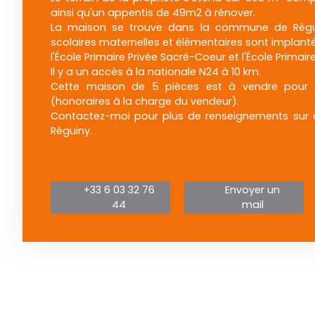
ainsi qu'un appentis de 49m2 à rénover.
La maison se trouve dans la commune de Régui
scolaires maternelles et élémentaires sont implanté
l'École Primaire Privée Sacré-Coeur et l'École Primair
Il y a un accès à la nationale N24 à 10 km.
Cette maison de 5 pièces est à vendre pou
(honoraires à la charge du vendeur).
Contactez-moi pour plus de renseignements sur 
Réguiny.
+33 6 03 32 76
Envoyer un
44
mail