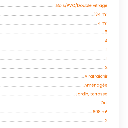
Bois/PVC/Double vitrage
134
m²
4
m²
5
4
1
1
2
A rafraîchir
Aménagée
Jardin, terrasse
Oui
808
m²
2