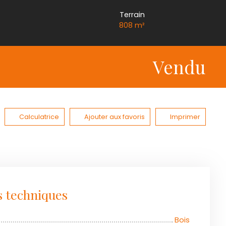
Terrain
808
m²
Vendu
Calculatrice
Ajouter aux favoris
Imprimer
s techniques
Bois