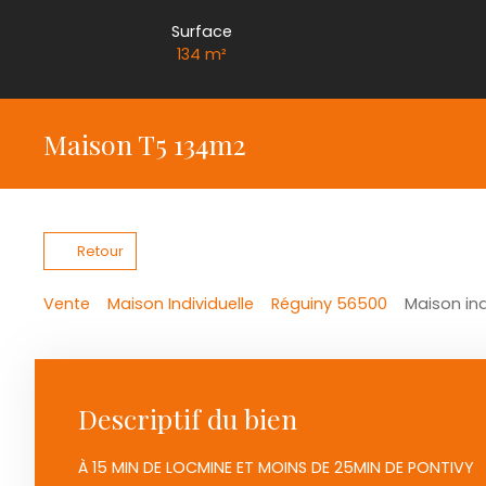
Surface
134
m²
Maison T5 134m2
Retour
Vente
Maison Individuelle
Réguiny 56500
Maison ind
Descriptif du bien
À 15 MIN DE LOCMINE ET MOINS DE 25MIN DE PONTIVY