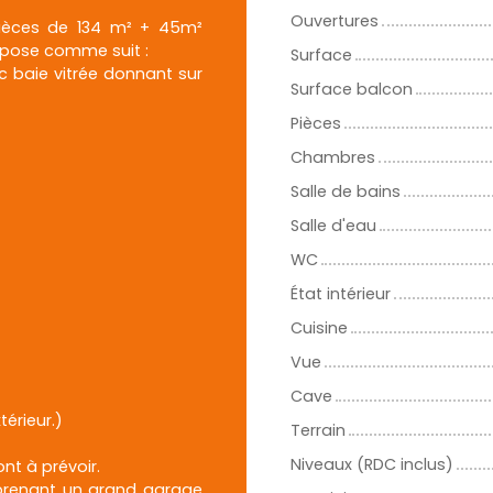
Ouvertures
pièces de 134 m² + 45m²
mpose comme suit :
Surface
 baie vitrée donnant sur
Surface balcon
Pièces
Chambres
Salle de bains
Salle d'eau
WC
État intérieur
Cuisine
Vue
Cave
érieur.)
Terrain
Niveaux (RDC inclus)
ont à prévoir.
mprenant un grand garage