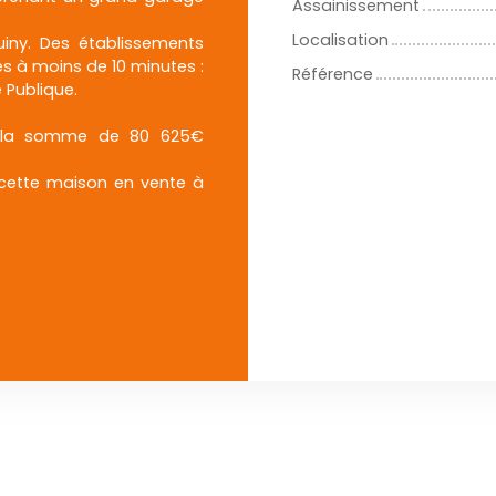
Assainissement
Localisation
ny. Des établissements
s à moins de 10 minutes :
Référence
e Publique.
r la somme de 80 625€
cette maison en vente à