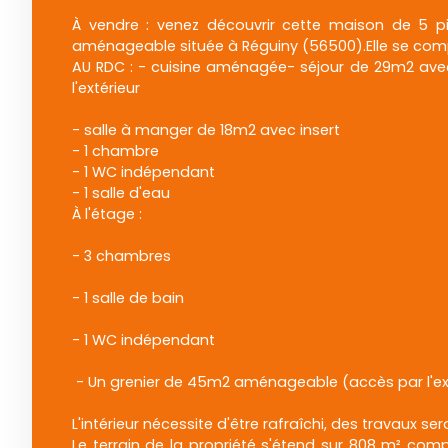
À vendre : venez découvrir cette maison de 5 
aménageable située à Réguiny (56500).Elle se co
AU RDC : - cuisine aménagée- séjour de 29m2 avec
l'extérieur
- salle à manger de 18m2 avec insert
- 1 chambre
- 1 WC indépendant
- 1 salle d'eau
À l'étage :
- 3 chambres
- 1 salle de bain
- 1 WC indépendant
- Un grenier de 45m2 aménageable (accès par l'ext
L'intérieur nécessite d'être rafraîchi, des travaux ser
Le terrain de la propriété s'étend sur 808 m² co