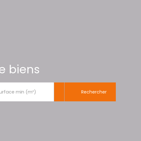
e biens
Rechercher
urface min (m²)