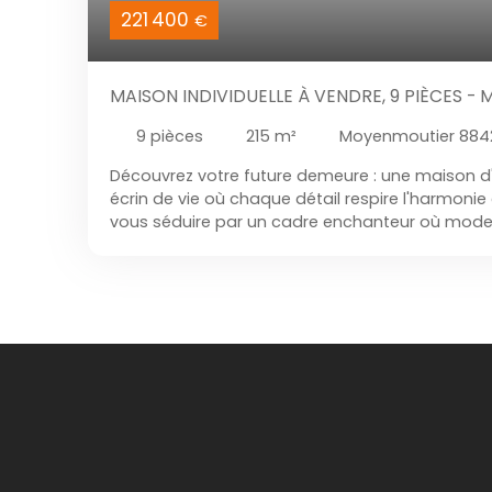
221 400
€
MAISON INDIVIDUELLE À VENDRE, 9 PIÈCES 
9
pièces
215
m²
Moyenmoutier 884
Découvrez votre future demeure : une maison d
écrin de vie où chaque détail respire l'harmonie 
vous séduire par un cadre enchanteur où modern
rencontrent. Succombez au charme de cette é
familiale aux volumes généreux, où chaque es
offrir confort, luminosité et qualité de vie. Dès 
une atmosphère chaleureuse et raffinée, portée
séjour baigné de lumière. La cuisine équipée of
fonctionnel et convivial, un lieu de vie idéal pou
des moments privilégiés. À l’étage, sept chamb
de multiples possibilités d’aménagement, acc
de bains, d’une salle d’eau et de trois WC, assu
au quotidien. Le bien dispose également d’un s
grenier aménageable ainsi que d’un garage, app