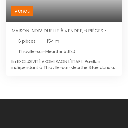
Vendu
MAISON INDIVIDUELLE À VENDRE, 6 PIÈCES -
THIAVILLE-SUR-MEURTHE 54120
6
pièces
154
m²
Thiaville-sur-Meurthe 54120
En EXCLUSIVITÉ AKOMI RAON L'ETAPE Pavillon
indépendant à Thiaville-sur-Meurthe Situé dans un
environnement calme et agréable, venez
découvrir ce magnifique pavillon indépendant
entièrement rénové, implanté sur un superbe
terrain plat, arboré et constructible de 2549 m².
Au rez-de-chaussée : - Spacieux espace de vie de
plus de 60 m² comprenant cuisine équipée, salon
et séjour avec insert - Suite parentale confortable
- Salle de bain avec douche à l’italienne et
baignoire - WC indépendant - Buanderie et
chaufferie À l’étage : - 3 belles chambres - WC