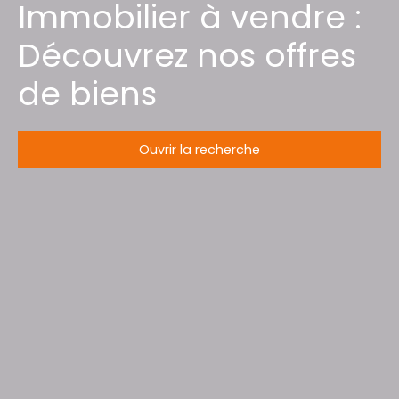
Immobilier à vendre :
Découvrez nos offres
de biens
Ouvrir la recherche
Type d'offre
Vente
Type de bien
Maison Individuelle
Localisation
Thiaville-sur-Meurthe (54120)
Budget max (€)