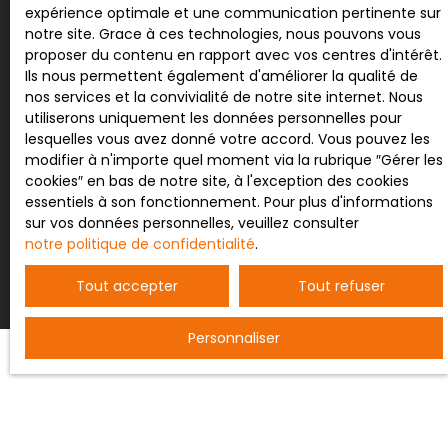
expérience optimale et une communication pertinente sur
Société Worldline, Service Bloctel, CS 61311, 41013
notre site. Grace à ces technologies, nous pouvons vous
BLOIS CEDEX.
proposer du contenu en rapport avec vos centres d'intérêt.
Ils nous permettent également d'améliorer la qualité de
Pour en savoir plus sur le traitement de vos
nos services et la convivialité de notre site internet. Nous
données personnelles, veuillez consulter notre
utiliserons uniquement les données personnelles pour
politique de confidentialité
.
lesquelles vous avez donné votre accord. Vous pouvez les
modifier à n'importe quel moment via la rubrique ″Gérer les
cookies″ en bas de notre site, à l'exception des cookies
essentiels à son fonctionnement. Pour plus d'informations
Recevoir des annonces
sur vos données personnelles, veuillez consulter
notre politique de confidentialité
.
Tout accepter
Tout refuser
Personnaliser
JE RECHERCHE UN BIEN