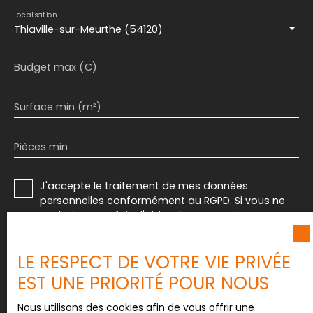
Localisation
Thiaville-sur-Meurthe (54120)
Budget max (€)
Surface min (m²)
Pièces min
J'accepte le traitement de mes données
personnelles conformément au RGPD. Si vous ne
souhaitez pas faire l'objet de prospection
commerciale par voie téléphonique, vous pouvez
vous inscrire gratuitement sur la liste d'opposition
LE RESPECT DE VOTRE VIE PRIVÉE
au démarchage téléphonique, prévu par l'article
L223-1 du code de la consommation, sur le site
EST UNE PRIORITÉ POUR NOUS
Internet www.bloctel.gouv.fr ou par courrier
adressé à :
Nous utilisons des cookies afin de vous offrir une