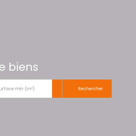
e biens
Rechercher
urface min (m²)