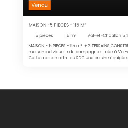
Vendu
MAISON -5 PIECES - 115 M²
5
pièces
115
m²
Val-et-Châtillon 5
MAISON - 5 PIECES - 115 m² + 2 TERRAINS CONSTRUC
maison individuelle de campagne située à Val-
Cette maison offre au RDC une cuisine équipée, 
chambre ayant un accès directe sur une salle d
L'étage se compose de 3 chambres, d'une salle
noter que les fenêtres sont en double vitrage et
Vous retrouverez au dernier étage un grenier. 
la maison comprend deux chaudières l'une fuel, 
avec porte motorisée. Cette charmante maiso
arboré de 700m². Par ailleurs ce bien dispose en
CONSTRUCTIBLES. L'un attenant à la maison d'en
deuxième à quelque mètres de la maison d'envir