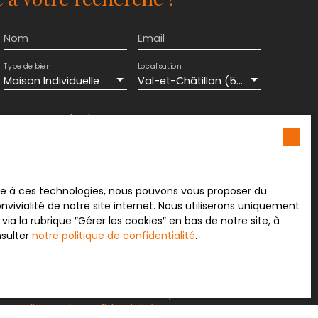
Nom
Email
Type de bien
Localisation
Maison Individuelle
Val-et-Châtillon (54480)
Surface min (m²)
Pièces min
ement de mes données personnelles conformément
souhaitez pas faire l'objet de prospection
e téléphonique, vous pouvez vous inscrire
ace à ces technologies, nous pouvons vous proposer du
 liste d'opposition au démarchage téléphonique,
vivialité de notre site internet. Nous utiliserons uniquement
L223-1 du code de la consommation, sur le site
 la rubrique ″Gérer les cookies″ en bas de notre site, à
.gouv.fr ou par courrier adressé à :
nsulter
notre politique de confidentialité
.
rvice Bloctel, CS 61311, 41013 BLOIS CEDEX.
sur le traitement de vos données personnelles,
otre
politique de confidentialité
.