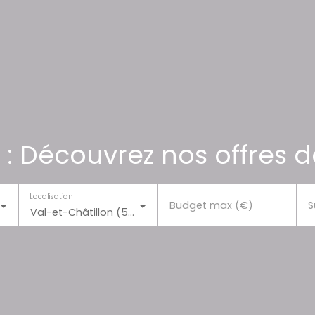
 : Découvrez nos offres d
Localisation
Budget max (€)
S
Val-et-Châtillon (54480)