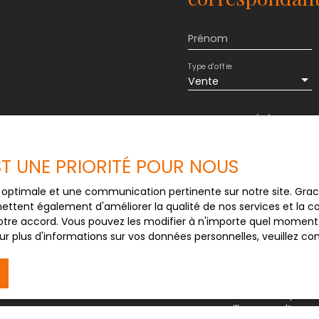
Prénom
Type d'offre
Vente
Budget max (€)
J'accepte le trait
EST UNE PRIORITÉ POUR NOUS
au RGPD. Si vous ne 
commerciale par voi
ce optimale et une communication pertinente sur notre site. Gr
gratuitement sur la
ettent également d'améliorer la qualité de nos services et la con
prévu par l'article 
tre accord. Vous pouvez les modifier à n'importe quel moment via
Internet www.bloctel
r plus d'informations sur vos données personnelles, veuillez co
Société Worldline, Se
Pour en savoir plus 
veuillez consulter n