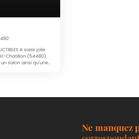
4480
TIBLES A saisir jolie
et-Chatillon (54480).
un salon ainsi qu'une
e bain et WC séparé.
 de bain et un WC. A
 volets électriques.
Concernant le chauffage
et l'une bois. Garage
n comprend un jardin
 plus de 2 terrains
viron 1 380m² et un
on 1 160m².
Ne manquez p
correspondant 